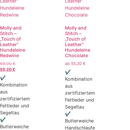
Molly and
Molly and
Stitch –
Stitch –
„Touch of
„Touch of
Leather“
Leather“
Hundeleine
Hundeleine
Redwine
Chocolate
69,00
€
ab
55,20
€
55,20
€
✔
✔
Kombination
Kombination
aus
aus
zertifiziertem
zertifiziertem
Fettleder und
Fettleder und
Segeltau
Segeltau
✔
✔
Butterweiche
Butterweiche
Handschlaufe