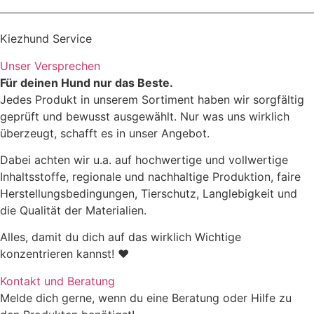
Größe
Gewicht
Rückenlänge
Kiezhund Service
Unser Versprechen
4
7-10kg
35-40cm
Für deinen Hund nur das Beste.
Jedes Produkt in unserem Sortiment haben wir sorgfältig
5
8-15kg
39-44cm
geprüft und bewusst ausgewählt. Nur was uns wirklich
überzeugt, schafft es in unser Angebot.
6
13-20kg
43-48cm
Dabei achten wir u.a. auf hochwertige und vollwertige
Inhaltsstoffe, regionale und nachhaltige Produktion, faire
hier
Herstellungsbedingungen, Tierschutz, Langlebigkeit und
die Qualität der Materialien.
Alles, damit du dich auf das wirklich Wichtige
konzentrieren kannst! ♥
Kontakt und Beratung
Melde dich gerne, wenn du eine Beratung oder Hilfe zu