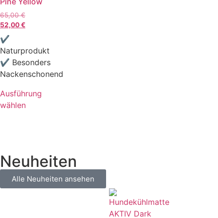
Pine Yellow
65,00
€
52,00
€
✔
Naturprodukt
✔ Besonders
Nackenschonend
Ausführung
wählen
Neuheiten
Alle Neuheiten ansehen