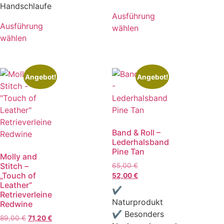
Handschlaufe
Ausführung
Ausführung
wählen
wählen
Angebot!
Angebot!
Band & Roll –
Lederhalsband
Pine Tan
Molly and
Stitch –
65,00
€
„Touch of
52,00
€
Leather“
✔
Retrieverleine
Naturprodukt
Redwine
✔ Besonders
89,00
€
71,20
€