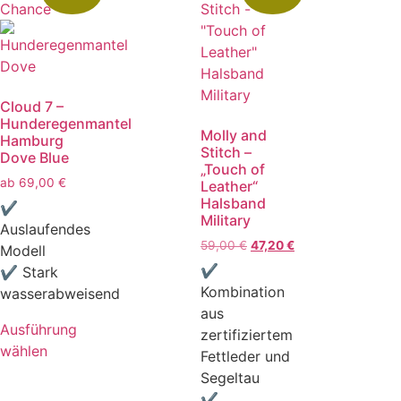
Chance
Cloud 7 –
Hunderegenmantel
Molly and
Hamburg
Stitch –
Dove Blue
„Touch of
ab
69,00
€
Leather“
Halsband
✔
Military
Auslaufendes
59,00
€
47,20
€
Modell
✔
✔ Stark
Kombination
wasserabweisend
aus
Ausführung
zertifiziertem
wählen
Fettleder und
Segeltau
✔