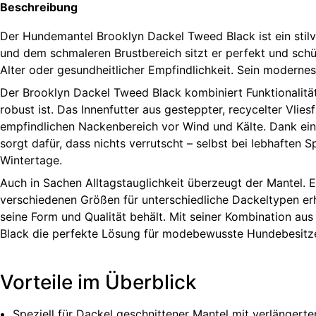
Beschreibung
Der Hundemantel Brooklyn Dackel Tweed Black ist ein stilv
und dem schmaleren Brustbereich sitzt er perfekt und schütz
Alter oder gesundheitlicher Empfindlichkeit. Sein moderne
Der Brooklyn Dackel Tweed Black kombiniert Funktionalität
robust ist. Das Innenfutter aus gesteppter, recycelter Vl
empfindlichen Nackenbereich vor Wind und Kälte. Dank eine
sorgt dafür, dass nichts verrutscht – selbst bei lebhaften
Wintertage.
Auch in Sachen Alltagstauglichkeit überzeugt der Mantel. 
verschiedenen Größen für unterschiedliche Dackeltypen erh
seine Form und Qualität behält. Mit seiner Kombination aus
Black die perfekte Lösung für modebewusste Hundebesitzer,
Vorteile im Überblick
Speziell für Dackel geschnittener Mantel mit verlänger