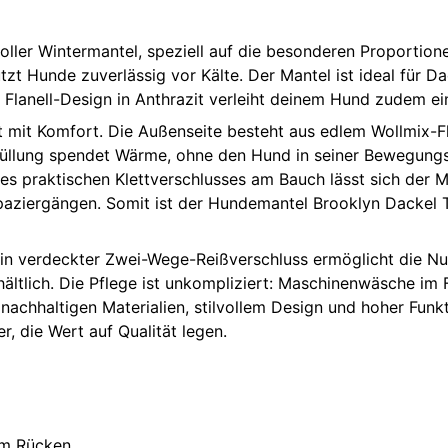
oller Wintermantel, speziell auf die besonderen Proportio
t Hunde zuverlässig vor Kälte. Der Mantel ist ideal für Dack
s Flanell-Design in Anthrazit verleiht deinem Hund zudem e
 mit Komfort. Die Außenseite besteht aus edlem Wollmix-Fl
iesfüllung spendet Wärme, ohne den Hund in seiner Bewegung
s praktischen Klettverschlusses am Bauch lässt sich der M
 Spaziergängen. Somit ist der Hundemantel Brooklyn Dackel T
Ein verdeckter Zwei-Wege-Reißverschluss ermöglicht die Nut
ältlich. Die Pflege ist unkompliziert: Maschinenwäsche im
 nachhaltigen Materialien, stilvollem Design und hoher Fun
 die Wert auf Qualität legen.
tem Rücken