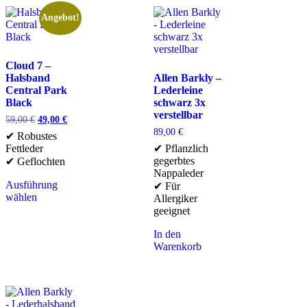
Angebot!
Cloud 7 –
Halsband
Allen Barkly –
Central Park
Lederleine
Black
schwarz 3x
verstellbar
59,00
€
49,00
€
89,00
€
✔ Robustes
Fettleder
✔ Pflanzlich
gegerbtes
✔ Geflochten
Nappaleder
Ausführung
✔ Für
wählen
Allergiker
geeignet
In den
Warenkorb