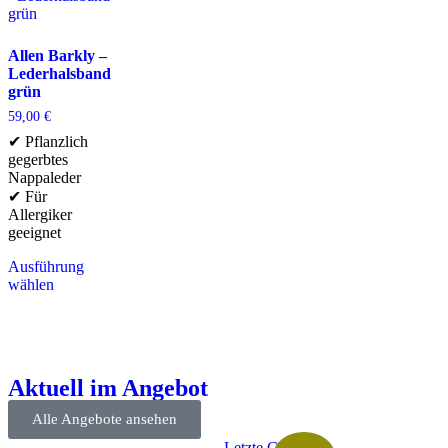
Allen Barkly –
Lederhalsband
grün
59,00
€
✔ Pflanzlich
gegerbtes
Nappaleder
✔ Für
Allergiker
geeignet
Ausführung
wählen
Aktuell im Angebot
Alle Angebote ansehen
Letzte Chance