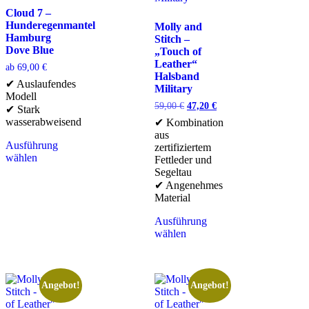
Cloud 7 –
Hunderegenmantel
Molly and
Hamburg
Stitch –
Dove Blue
„Touch of
Leather“
ab
69,00
€
Halsband
✔ Auslaufendes
Military
Modell
59,00
€
47,20
€
✔ Stark
wasserabweisend
✔ Kombination
aus
Ausführung
zertifiziertem
wählen
Fettleder und
Segeltau
✔ Angenehmes
Material
Ausführung
wählen
Angebot!
Angebot!