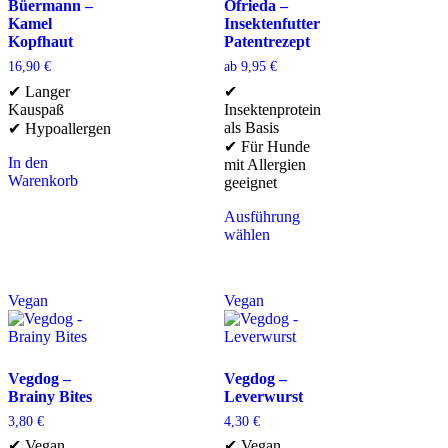
Büermann –
Ofrieda –
Kamel
Insektenfutter
Kopfhaut
Patentrezept
16,90
€
ab
9,95
€
✔ Langer
✔
Kauspaß
Insektenprotein
als Basis
✔ Hypoallergen
✔ Für Hunde
In den
mit Allergien
Warenkorb
geeignet
Ausführung
wählen
Vegan
Vegan
Vegdog –
Vegdog –
Brainy Bites
Leverwurst
3,80
€
4,30
€
✔ Vegan
✔ Vegan