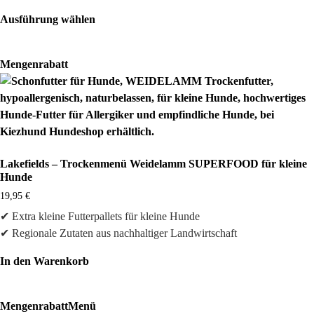
auf
Ausführung wählen
der
Dieses
Produktseite
Produkt
gewählt
Mengenrabatt
weist
werden
mehrere
Varianten
auf.
Die
Optionen
Lakefields – Trockenmenü Weidelamm SUPERFOOD für kleine
können
Hunde
auf
19,95
€
der
✔ Extra kleine Futterpallets für kleine Hunde
Produktseite
✔ Regionale Zutaten aus nachhaltiger Landwirtschaft
gewählt
werden
In den Warenkorb
Mengenrabatt
Menü