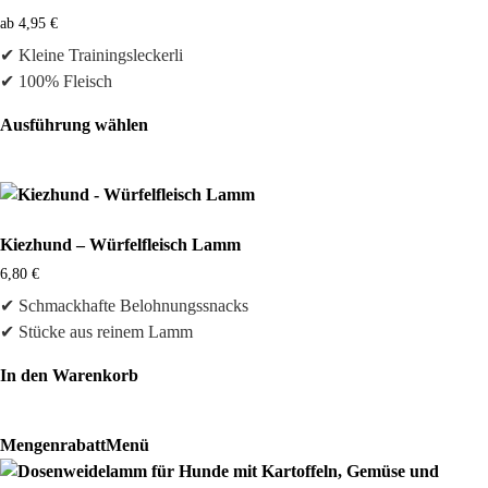
Varianten
ab
4,95
€
auf.
✔ Kleine Trainingsleckerli
Die
✔ 100% Fleisch
Optionen
können
Ausführung wählen
auf
Dieses
der
Produkt
Produktseite
weist
gewählt
mehrere
werden
Kiezhund – Würfelfleisch Lamm
Varianten
6,80
€
auf.
✔ Schmackhafte Belohnungssnacks
Die
✔ Stücke aus reinem Lamm
Optionen
können
In den Warenkorb
auf
der
Produktseite
Mengenrabatt
Menü
gewählt