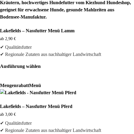
werden
Lakefields – Nassfutter Menü Lamm
ab
2,90
€
✔ Qualitätsfutter
✔ Regionale Zutaten aus nachhaltiger Landwirtschaft
Ausführung wählen
Dieses
Produkt
Mengenrabatt
Menü
weist
mehrere
Varianten
Lakefields – Nassfutter Menü Pferd
auf.
ab
3,00
€
Die
✔ Qualitätsfutter
Optionen
✔ Regionale Zutaten aus nachhaltiger Landwirtschaft
können