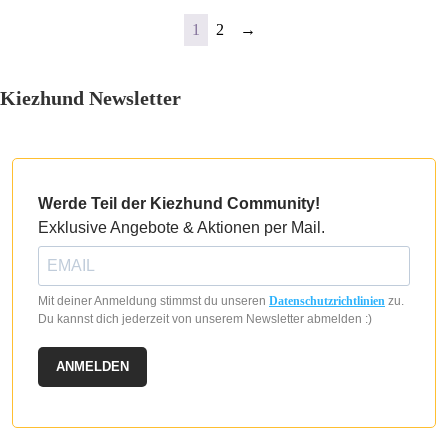
Produktseite
1
2
→
gewählt
werden
Kiezhund Newsletter
Werde Teil der Kiezhund Community!
Exklusive Angebote & Aktionen per Mail.
Mit deiner Anmeldung stimmst du unseren
Datenschutzrichtlinien
zu.
Du kannst dich jederzeit von unserem Newsletter abmelden :)
ANMELDEN