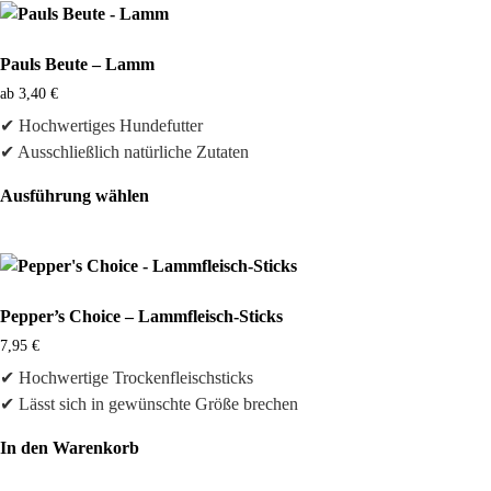
Pauls Beute – Lamm
ab
3,40
€
✔ Hochwertiges Hundefutter
✔ Ausschließlich natürliche Zutaten
Ausführung wählen
Dieses
Produkt
weist
mehrere
Pepper’s Choice – Lammfleisch-Sticks
Varianten
7,95
€
auf.
✔ Hochwertige Trockenfleischsticks
Die
✔ Lässt sich in gewünschte Größe brechen
Optionen
können
In den Warenkorb
auf
der