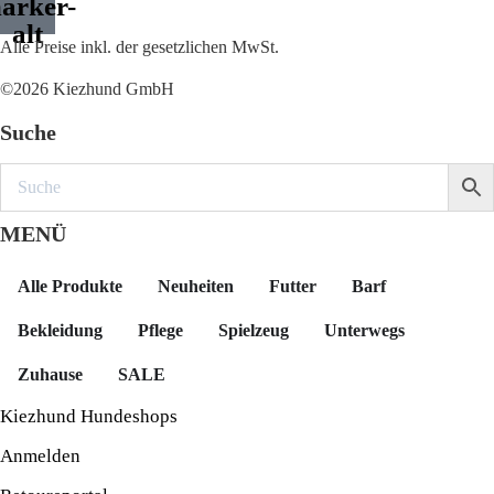
arker-
alt
Alle Preise inkl. der gesetzlichen MwSt.
©2026 Kiezhund GmbH
Suche
MENÜ
Alle Produkte
Neuheiten
Futter
Barf
Bekleidung
Pflege
Spielzeug
Unterwegs
Zuhause
SALE
Kiezhund Hundeshops
Anmelden