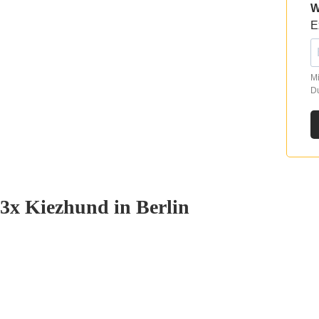
W
E
Mi
Du
3x Kiezhund in Berlin