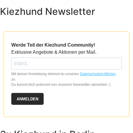
mehrere
Kiezhund Newsletter
Varianten
auf.
Die
Optionen
können
auf
Werde Teil der Kiezhund Community!
der
Exklusive Angebote & Aktionen per Mail.
Produktseite
gewählt
werden
Mit deiner Anmeldung stimmst du unseren
Datenschutzrichtlinien
zu.
Du kannst dich jederzeit von unserem Newsletter abmelden :)
ANMELDEN