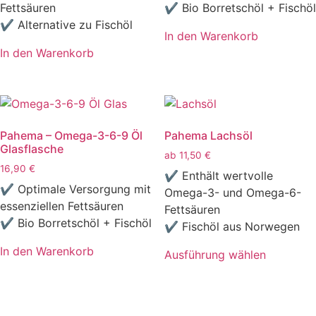
Fettsäuren
✔ Bio Borretschöl + Fischöl
✔ Alternative zu Fischöl
In den Warenkorb
In den Warenkorb
Pahema – Omega-3-6-9 Öl
Pahema Lachsöl
Glasflasche
ab
11,50
€
16,90
€
✔ Enthält wertvolle
✔ Optimale Versorgung mit
Omega-3- und Omega-6-
essenziellen Fettsäuren
Fettsäuren
✔ Bio Borretschöl + Fischöl
✔ Fischöl aus Norwegen
In den Warenkorb
Ausführung wählen
Dieses
Produkt
weist