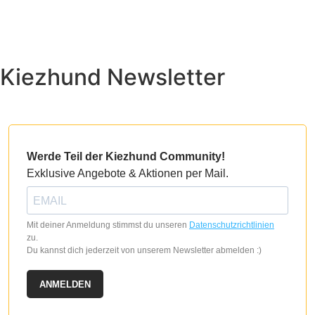
Dieses
Produkt
Produkt
weist
weist
mehrere
mehrere
Varianten
Kiezhund Newsletter
Varianten
auf.
auf.
Die
Die
Optionen
Optionen
können
können
auf
auf
der
Werde Teil der Kiezhund Community!
der
Produktseite
Exklusive Angebote & Aktionen per Mail.
Produktseite
gewählt
gewählt
werden
werden
Mit deiner Anmeldung stimmst du unseren
Datenschutzrichtlinien
zu.
Du kannst dich jederzeit von unserem Newsletter abmelden :)
ANMELDEN