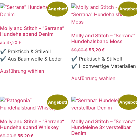
Angebot!
Angebot
Molly and Stitch – “Serrana“
Hundehalsband Denim
Molly and Stitch – “Serrana“
Hundehalsband Moss
ab
47,20
€
Ursprünglicher
Aktueller
69,00
€
55,20
€
✔ Praktisch & Stilvoll
Preis
Preis
✔ Aus Baumwolle & Leder
✔ Praktisch & Stilvoll
war:
ist:
✔ Hochwertige Materialien
69,00 €
55,20 €.
Ausführung wählen
Dieses
Ausführung wählen
Produkt
Dieses
weist
Produkt
mehrere
weist
Angebot!
Angebot
Varianten
mehrere
auf.
Varianten
Molly and Stitch – “Serrana“
Molly and Stitch – “Serrana“
Die
auf.
Hundehalsband Whiskey
Hundeleine 3x verstellbar
Optionen
Die
Denim
Ursprünglicher
Aktueller
69,00
€
55,20
€
können
Optionen