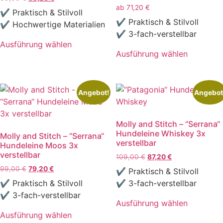
Preis
Preis
ab
71,20
€
auf
können
✔ Praktisch & Stilvoll
war:
ist:
✔ Praktisch & Stilvoll
der
auf
✔ Hochwertige Materialien
69,00 €
55,20 €.
✔ 3-fach-verstellbar
Produktseite
der
Ausführung wählen
gewählt
Produktseite
Ausführung wählen
Dieses
werden
gewählt
Dieses
Produkt
werden
Produkt
weist
weist
mehrere
Angebot!
Angebot
mehrere
Varianten
Varianten
auf.
Molly and Stitch – “Serrana“
auf.
Die
Hundeleine Whiskey 3x
Molly and Stitch – “Serrana“
Die
Optionen
verstellbar
Hundeleine Moos 3x
Optionen
können
verstellbar
Ursprünglicher
Aktueller
109,00
€
87,20
€
können
auf
Preis
Preis
Ursprünglicher
Aktueller
99,00
€
79,20
€
✔ Praktisch & Stilvoll
auf
der
war:
ist:
Preis
Preis
✔ Praktisch & Stilvoll
✔ 3-fach-verstellbar
der
109,00 €
87,20 €.
Produktseite
war:
ist:
✔ 3-fach-verstellbar
Produktseite
99,00 €
79,20 €.
gewählt
Ausführung wählen
gewählt
werden
Dieses
Ausführung wählen
werden