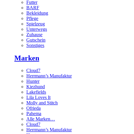
Futter
BARF
Bekleidung
Pflege
Spielzeug
Unterwegs
Zuhause
Gutschein
Sonstiges
Marken
Cloud7
Herrmann’s Manufaktur
Hunter
Kiezhund
Lakefields
Lila Loves It
Molly and Stitch
Ofrieda
Pahema
Alle Marken…
Cloud7
Herrmann’s Manufaktur