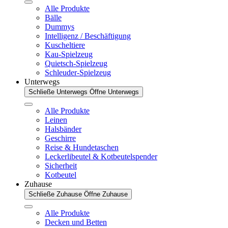
Alle Produkte
Bälle
Dummys
Intelligenz / Beschäftigung
Kuscheltiere
Kau-Spielzeug
Quietsch-Spielzeug
Schleuder-Spielzeug
Unterwegs
Schließe Unterwegs
Öffne Unterwegs
Alle Produkte
Leinen
Halsbänder
Geschirre
Reise & Hundetaschen
Leckerlibeutel & Kotbeutelspender
Sicherheit
Kotbeutel
Zuhause
Schließe Zuhause
Öffne Zuhause
Alle Produkte
Decken und Betten