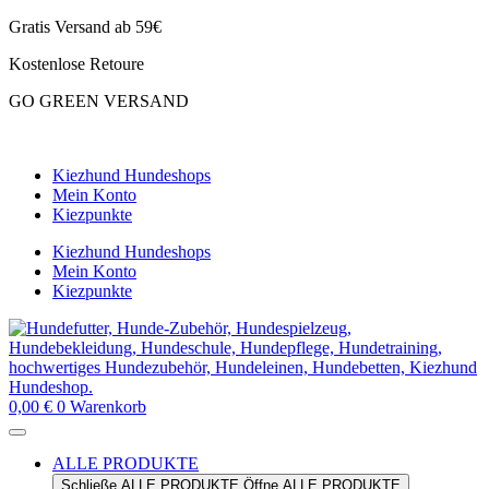
Zum
Gratis Versand ab 59€
Inhalt
Kostenlose Retoure
springen
GO GREEN VERSAND
CLOUD7 WINTERSALE – 20% RABATT
Kiezhund Hundeshops
Mein Konto
Kiezpunkte
Kiezhund Hundeshops
Mein Konto
Kiezpunkte
0,00
€
0
Warenkorb
ALLE PRODUKTE
Schließe ALLE PRODUKTE
Öffne ALLE PRODUKTE