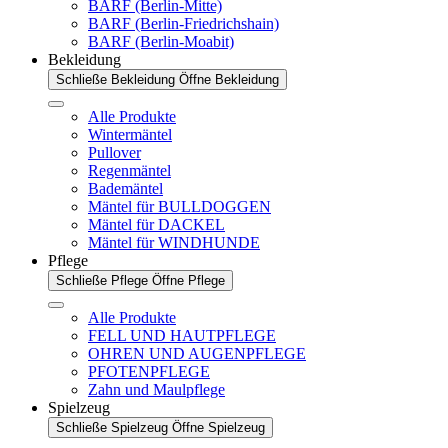
BARF (Berlin-Mitte)
BARF (Berlin-Friedrichshain)
BARF (Berlin-Moabit)
Bekleidung
Schließe Bekleidung
Öffne Bekleidung
Alle Produkte
Wintermäntel
Pullover
Regenmäntel
Bademäntel
Mäntel für BULLDOGGEN
Mäntel für DACKEL
Mäntel für WINDHUNDE
Pflege
Schließe Pflege
Öffne Pflege
Alle Produkte
FELL UND HAUTPFLEGE
OHREN UND AUGENPFLEGE
PFOTENPFLEGE
Zahn und Maulpflege
Spielzeug
Schließe Spielzeug
Öffne Spielzeug