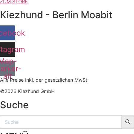
ZUM STORE
Kiezhund - Berlin Moabit
cebook
stagram
Map-
arker-
alt
Alle Preise inkl. der gesetzlichen MwSt.
©2026 Kiezhund GmbH
Suche