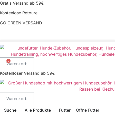
Zum
Gratis Versand ab 59€
Inhalt
Kostenlose Retoure
springen
GO GREEN VERSAND
CLOUD7 WINTERSALE – 20% RABATT
0
Warenkorb
Kostenloser Versand ab 59€
Warenkorb
Suche
Alle Produkte
Futter
Öffne Futter