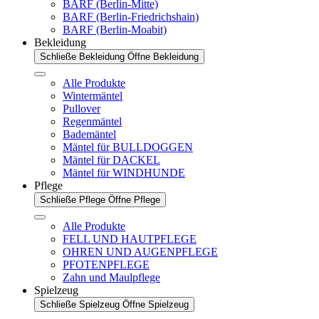
BARF (Berlin-Mitte)
BARF (Berlin-Friedrichshain)
BARF (Berlin-Moabit)
Bekleidung
Schließe Bekleidung
Öffne Bekleidung
Alle Produkte
Wintermäntel
Pullover
Regenmäntel
Bademäntel
Mäntel für BULLDOGGEN
Mäntel für DACKEL
Mäntel für WINDHUNDE
Pflege
Schließe Pflege
Öffne Pflege
Alle Produkte
FELL UND HAUTPFLEGE
OHREN UND AUGENPFLEGE
PFOTENPFLEGE
Zahn und Maulpflege
Spielzeug
Schließe Spielzeug
Öffne Spielzeug