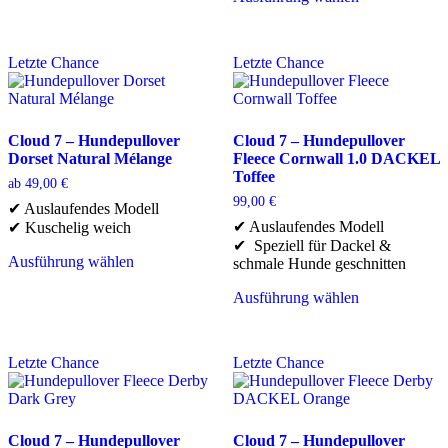
Produkt
Dieses
weist
Produkt
mehrere
weist
Letzte Chance
Letzte Chance
Varianten
mehrere
auf.
Varianten
Die
auf.
Optionen
Die
können
Optionen
Cloud 7 – Hundepullover
Cloud 7 – Hundepullover
auf
können
Dorset Natural Mélange
Fleece Cornwall 1.0 DACKEL
der
auf
Toffee
ab
49,00
€
Produktseite
der
99,00
€
✔ Auslaufendes Modell
gewählt
Produktseite
✔ Auslaufendes Modell
✔ Kuschelig weich
werden
gewählt
✔ Speziell für Dackel &
werden
Ausführung wählen
schmale Hunde geschnitten
Dieses
Produkt
Ausführung wählen
weist
Dieses
mehrere
Produkt
Varianten
weist
Letzte Chance
Letzte Chance
auf.
mehrere
Die
Varianten
Optionen
auf.
können
Die
auf
Optionen
Cloud 7 – Hundepullover
Cloud 7 – Hundepullover