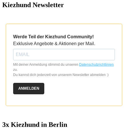
Kiezhund Newsletter
auf
können
der
auf
Produktseite
der
gewählt
Produktseite
werden
gewählt
werden
Werde Teil der Kiezhund Community!
Exklusive Angebote & Aktionen per Mail.
Mit deiner Anmeldung stimmst du unseren
Datenschutzrichtlinien
zu.
Du kannst dich jederzeit von unserem Newsletter abmelden :)
ANMELDEN
3x Kiezhund in Berlin