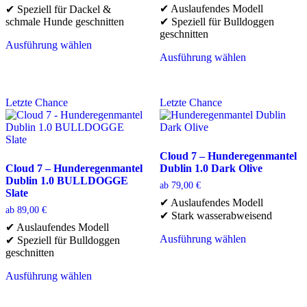
✔ Auslaufendes Modell
✔ Speziell für Dackel &
werden
gewählt
schmale Hunde geschnitten
✔ Speziell für Bulldoggen
werden
geschnitten
Ausführung wählen
Dieses
Ausführung wählen
Produkt
Dieses
weist
Produkt
mehrere
weist
Letzte Chance
Letzte Chance
Varianten
mehrere
auf.
Varianten
Die
auf.
Optionen
Die
können
Optionen
Cloud 7 – Hunderegenmantel
auf
können
Cloud 7 – Hunderegenmantel
Dublin 1.0 Dark Olive
der
auf
Dublin 1.0 BULLDOGGE
ab
79,00
€
Produktseite
der
Slate
✔ Auslaufendes Modell
gewählt
Produktseite
ab
89,00
€
✔ Stark wasserabweisend
werden
gewählt
✔ Auslaufendes Modell
werden
Ausführung wählen
✔ Speziell für Bulldoggen
Dieses
geschnitten
Produkt
weist
Ausführung wählen
Dieses
mehrere
Produkt
Varianten