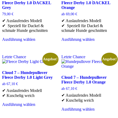
der
können
Fleece Derby 1.0 DACKEL
Fleece Derby 1.0 DACKEL
Produktseite
auf
Grey
Orange
gewählt
der
79,00
€
ab
69,00
€
werden
Produktseite
✔ Auslaufendes Modell
✔ Auslaufendes Modell
gewählt
✔ Speziell für Dackel &
✔ Speziell für Dackel &
werden
schmale Hunde geschnitten
schmale Hunde geschnitten
Ausführung wählen
Ausführung wählen
Dieses
Dieses
Produkt
Produkt
weist
weist
Letzte Chance
Letzte Chance
mehrere
mehrere
Angebot!
Angebot!
Varianten
Varianten
auf.
auf.
Die
Die
Cloud 7 – Hundepullover
Optionen
Optionen
Fleece Derby 1.0 Light Grey
Cloud 7 – Hundepullover
können
können
Fleece Derby 1.0 Orange
ab
67,10
€
auf
auf
ab
67,10
€
✔ Auslaufendes Modell
der
der
✔ Auslaufendes Modell
✔ Kuschelig weich
Produktseite
Produktseite
✔ Kuschelig weich
gewählt
gewählt
Ausführung wählen
werden
werden
Dieses
Ausführung wählen
Produkt
Dieses