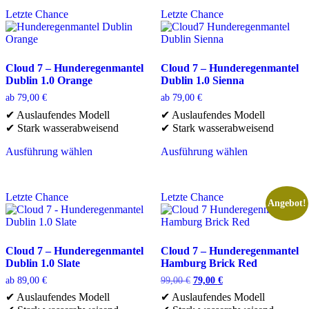
weist
auf.
Letzte Chance
Letzte Chance
mehrere
Die
Varianten
Optionen
auf.
können
Die
auf
Optionen
der
Cloud 7 – Hunderegenmantel
Cloud 7 – Hunderegenmantel
können
Produktseite
Dublin 1.0 Orange
Dublin 1.0 Sienna
auf
gewählt
ab
79,00
€
ab
79,00
€
der
werden
✔ Auslaufendes Modell
✔ Auslaufendes Modell
Produktseite
✔ Stark wasserabweisend
✔ Stark wasserabweisend
gewählt
werden
Ausführung wählen
Ausführung wählen
Dieses
Dieses
Produkt
Produkt
weist
weist
Letzte Chance
Letzte Chance
mehrere
mehrere
Angebot!
Varianten
Varianten
auf.
auf.
Die
Die
Optionen
Optionen
Cloud 7 – Hunderegenmantel
Cloud 7 – Hunderegenmantel
können
können
Dublin 1.0 Slate
Hamburg Brick Red
auf
auf
Ursprünglicher
Aktueller
ab
89,00
€
99,00
€
79,00
€
der
der
Preis
Preis
✔ Auslaufendes Modell
✔ Auslaufendes Modell
Produktseite
Produktseite
war:
ist: