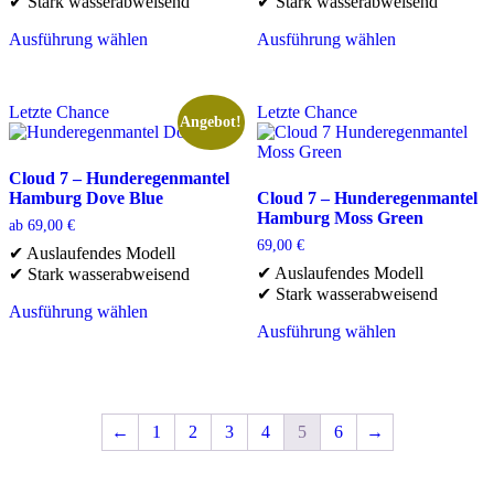
✔ Stark wasserabweisend
✔ Stark wasserabweisend
gewählt
gewählt
99,00 €
79,00 €.
werden
werden
Ausführung wählen
Ausführung wählen
Dieses
Dieses
Produkt
Produkt
weist
weist
Letzte Chance
Letzte Chance
mehrere
mehrere
Angebot!
Varianten
Varianten
auf.
auf.
Die
Die
Cloud 7 – Hunderegenmantel
Optionen
Optionen
Hamburg Dove Blue
Cloud 7 – Hunderegenmantel
können
können
Hamburg Moss Green
ab
69,00
€
auf
auf
69,00
€
✔ Auslaufendes Modell
der
der
✔ Auslaufendes Modell
✔ Stark wasserabweisend
Produktseite
Produktseite
✔ Stark wasserabweisend
gewählt
gewählt
Ausführung wählen
werden
werden
Dieses
Ausführung wählen
Produkt
Dieses
weist
Produkt
mehrere
weist
Varianten
mehrere
auf.
Varianten
←
1
2
3
4
5
6
→
Die
auf.
Optionen
Die
können
Optionen