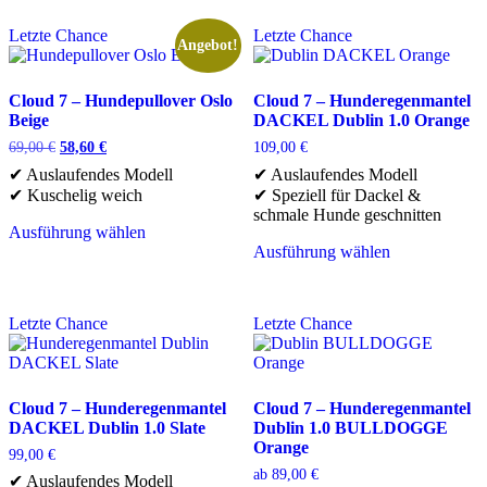
weist
Produkt
mehrere
weist
Letzte Chance
Letzte Chance
Varianten
mehrere
Angebot!
auf.
Varianten
Die
auf.
Optionen
Die
Cloud 7 – Hundepullover Oslo
Cloud 7 – Hunderegenmantel
können
Optionen
Beige
DACKEL Dublin 1.0 Orange
auf
können
Ursprünglicher
Aktueller
69,00
€
58,60
€
109,00
€
der
auf
Preis
Preis
✔ Auslaufendes Modell
✔ Auslaufendes Modell
Produktseite
der
war:
ist:
✔ Kuschelig weich
✔ Speziell für Dackel &
gewählt
Produktseite
69,00 €
58,60 €.
schmale Hunde geschnitten
werden
gewählt
Ausführung wählen
werden
Dieses
Ausführung wählen
Produkt
Dieses
weist
Produkt
mehrere
weist
Letzte Chance
Letzte Chance
Varianten
mehrere
auf.
Varianten
Die
auf.
Optionen
Die
können
Optionen
Cloud 7 – Hunderegenmantel
Cloud 7 – Hunderegenmantel
auf
können
DACKEL Dublin 1.0 Slate
Dublin 1.0 BULLDOGGE
der
auf
Orange
99,00
€
Produktseite
der
ab
89,00
€
✔ Auslaufendes Modell
gewählt
Produktseite