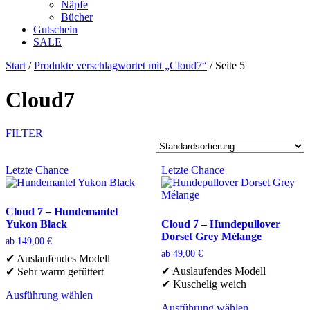
Näpfe
Bücher
Gutschein
SALE
Start
/
Produkte verschlagwortet mit „Cloud7“
/ Seite 5
Cloud7
FILTER
Letzte Chance
Letzte Chance
Cloud 7 – Hundemantel
Yukon Black
Cloud 7 – Hundepullover
Dorset Grey Mélange
ab
149,00
€
ab
49,00
€
✔ Auslaufendes Modell
✔ Auslaufendes Modell
✔ Sehr warm gefüttert
✔ Kuschelig weich
Ausführung wählen
Dieses
Ausführung wählen