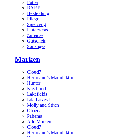
Futter
BARF
Bekleidung
Pflege
Spielzeug
Unterwegs
Zuhause
Gutschein
Sonstiges
Marken
Cloud7
Herrmann’s Manufaktur
Hunter
Kiezhund
Lakefields
Lila Loves It
Molly and Stitch
Ofrieda
Pahema
Alle Marken…
Cloud7
Herrmann’s Manufaktur