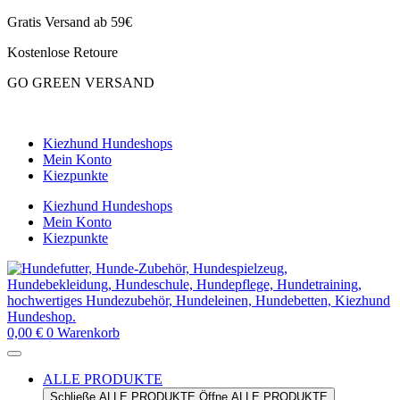
Zum
Gratis Versand ab 59€
Inhalt
Kostenlose Retoure
springen
GO GREEN VERSAND
CLOUD7 WINTERSALE – 20% RABATT
Kiezhund Hundeshops
Mein Konto
Kiezpunkte
Kiezhund Hundeshops
Mein Konto
Kiezpunkte
0,00
€
0
Warenkorb
ALLE PRODUKTE
Schließe ALLE PRODUKTE
Öffne ALLE PRODUKTE