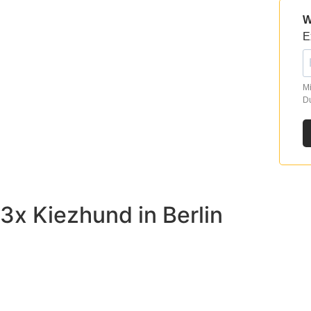
W
E
Mi
Du
3x Kiezhund in Berlin