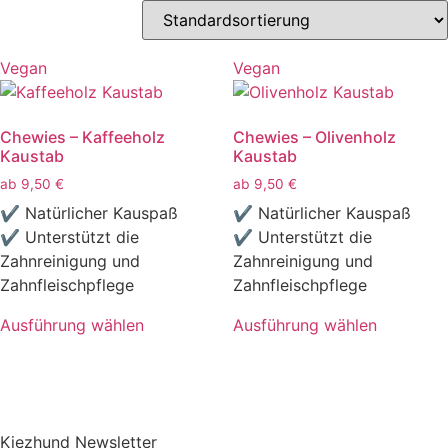
Vegan
Vegan
Chewies – Kaffeeholz
Chewies – Olivenholz
Kaustab
Kaustab
ab
9,50
€
ab
9,50
€
✔ Natürlicher Kauspaß
✔ Natürlicher Kauspaß
✔ Unterstützt die
✔ Unterstützt die
Zahnreinigung und
Zahnreinigung und
Zahnfleischpflege
Zahnfleischpflege
Ausführung wählen
Ausführung wählen
Dieses
Dieses
Produkt
Produkt
weist
weist
mehrere
mehrere
Kiezhund Newsletter
Varianten
Varianten