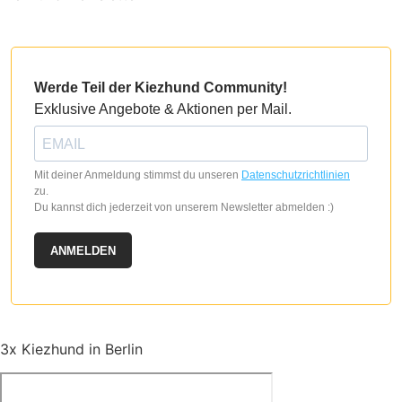
auf.
auf.
Die
Die
Optionen
Optionen
können
können
Werde Teil der Kiezhund Community!
auf
auf
Exklusive Angebote & Aktionen per Mail.
der
der
Produktseite
Produktseite
gewählt
gewählt
Mit deiner Anmeldung stimmst du unseren
Datenschutzrichtlinien
werden
werden
zu.
Du kannst dich jederzeit von unserem Newsletter abmelden :)
ANMELDEN
3x Kiezhund in Berlin