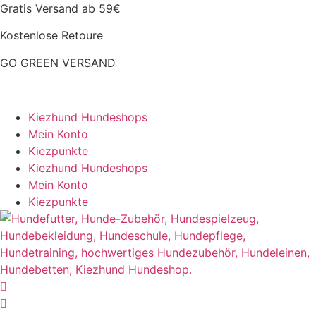
Zum
Gratis Versand ab 59€
Inhalt
Kostenlose Retoure
springen
GO GREEN VERSAND
CLOUD7 WINTERSALE – 20% RABATT
Kiezhund Hundeshops
Mein Konto
Kiezpunkte
Kiezhund Hundeshops
Mein Konto
Kiezpunkte