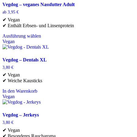
werden
mehrere
Vegdog – veganes Nassfutter Adult
Varianten
ab
3,95
€
auf.
Die
✔ Vegan
Optionen
✔ Enthält Erbsen- und Linsenprotein
können
auf
Ausführung wählen
der
Dieses
Vegan
Produktseite
Produkt
gewählt
weist
werden
mehrere
Vegdog – Dentals XL
Varianten
3,80
€
auf.
Die
✔ Vegan
Optionen
✔ Weiche Kausticks
können
auf
In den Warenkorb
der
Vegan
Produktseite
gewählt
werden
Vegdog – Jerkeys
3,80
€
✔ Vegan
✔ Besonderes Raucharoma