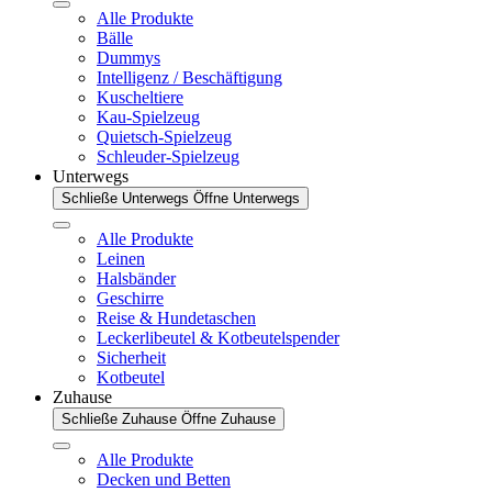
Alle Produkte
Bälle
Dummys
Intelligenz / Beschäftigung
Kuscheltiere
Kau-Spielzeug
Quietsch-Spielzeug
Schleuder-Spielzeug
Unterwegs
Schließe Unterwegs
Öffne Unterwegs
Alle Produkte
Leinen
Halsbänder
Geschirre
Reise & Hundetaschen
Leckerlibeutel & Kotbeutelspender
Sicherheit
Kotbeutel
Zuhause
Schließe Zuhause
Öffne Zuhause
Alle Produkte
Decken und Betten