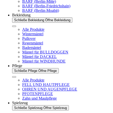
BARF (Berlin-Mitte)
BARF (Berlin-Friedrichshain)
BARF (Berlin-Moabit)
Bekleidung
Schließe Bekleidung
Öffne Bekleidung
Alle Produkte
Wintermäntel
Pullover
Regenmäntel
Bademäntel
Mäntel für BULLDOGGEN
Mäntel für DACKEL
Mäntel für WINDHUNDE
Pflege
Schließe Pflege
Öffne Pflege
Alle Produkte
FELL UND HAUTPFLEGE
OHREN UND AUGENPFLEGE
PFOTENPFLEGE
Zahn und Maulpflege
Spielzeug
Schließe Spielzeug
Öffne Spielzeug