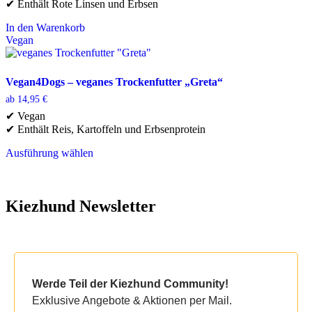
✔ Enthält Rote Linsen und Erbsen
In den Warenkorb
Vegan
Vegan4Dogs – veganes Trockenfutter „Greta“
ab
14,95
€
✔ Vegan
✔ Enthält Reis, Kartoffeln und Erbsenprotein
Ausführung wählen
Dieses
Produkt
weist
mehrere
Kiezhund Newsletter
Varianten
auf.
Die
Optionen
können
auf
Werde Teil der Kiezhund Community!
der
Exklusive Angebote & Aktionen per Mail.
Produktseite