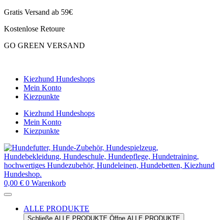
Zum
Gratis Versand ab 59€
Inhalt
Kostenlose Retoure
springen
GO GREEN VERSAND
CLOUD7 WINTERSALE – 20% RABATT
Kiezhund Hundeshops
Mein Konto
Kiezpunkte
Kiezhund Hundeshops
Mein Konto
Kiezpunkte
0,00
€
0
Warenkorb
ALLE PRODUKTE
Schließe ALLE PRODUKTE
Öffne ALLE PRODUKTE