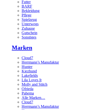
Futter
BARF
Bekleidung
Pflege
Spielzeug
Unterwegs
Zuhause
Gutschein
Sonstiges
Marken
Cloud7
Herrmann’s Manufaktur
Hunter
Kiezhund
Lakefields
Lila Loves It
Molly and Stitch
Ofrieda
Pahema
Alle Marken…
Cloud7
Herrmann’s Manufaktur