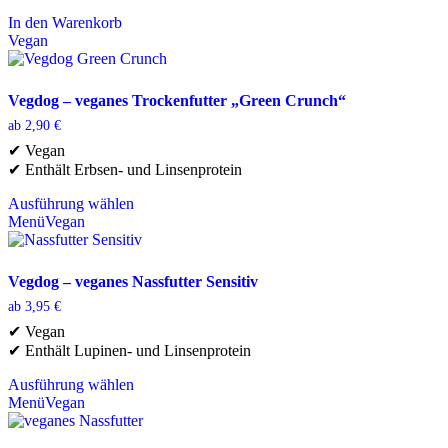
In den Warenkorb
Vegan
Vegdog – veganes Trockenfutter „Green Crunch“
ab
2,90
€
✔ Vegan
✔ Enthält Erbsen- und Linsenprotein
Ausführung wählen
Dieses
Menü
Vegan
Produkt
weist
mehrere
Vegdog – veganes Nassfutter Sensitiv
Varianten
ab
3,95
€
auf.
Die
✔ Vegan
Optionen
✔ Enthält Lupinen- und Linsenprotein
können
auf
Ausführung wählen
der
Dieses
Menü
Vegan
Produktseite
Produkt
gewählt
weist