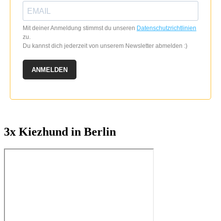
gewählt
werden
Mit deiner Anmeldung stimmst du unseren
Datenschutzrichtlinien
zu.
Du kannst dich jederzeit von unserem Newsletter abmelden :)
ANMELDEN
3x Kiezhund in Berlin