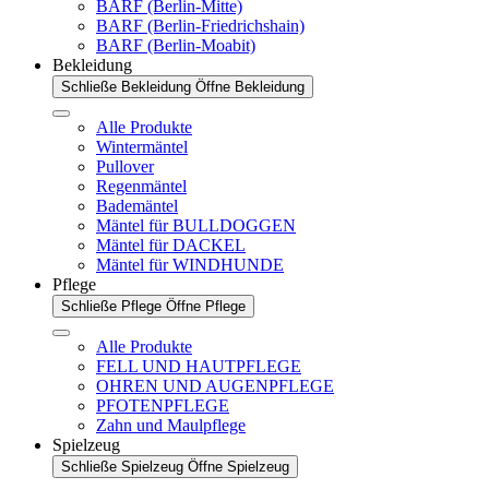
BARF (Berlin-Mitte)
BARF (Berlin-Friedrichshain)
BARF (Berlin-Moabit)
Bekleidung
Schließe Bekleidung
Öffne Bekleidung
Alle Produkte
Wintermäntel
Pullover
Regenmäntel
Bademäntel
Mäntel für BULLDOGGEN
Mäntel für DACKEL
Mäntel für WINDHUNDE
Pflege
Schließe Pflege
Öffne Pflege
Alle Produkte
FELL UND HAUTPFLEGE
OHREN UND AUGENPFLEGE
PFOTENPFLEGE
Zahn und Maulpflege
Spielzeug
Schließe Spielzeug
Öffne Spielzeug