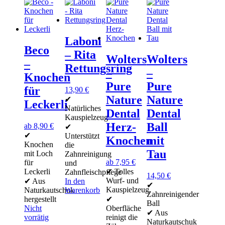
Laboni
Beco
– Rita
Wolters
Wolters
–
Rettungsring
–
–
Knochen
Pure
Pure
für
13,90
€
Nature
Nature
✔
Leckerli
Natürliches
Dental
Dental
Kauspielzeug
Herz-
Ball
ab
8,90
€
✔
✔
Unterstützt
Knochen
mit
Knochen
die
Tau
mit Loch
Zahnreinigung
ab
7,95
€
für
und
Leckerli
✔ Tolles
Zahnfleischpflege
14,50
€
Wurf- und
✔ Aus
In den
✔
Kauspielzeug
Naturkautschuk
Warenkorb
Zahnreinigender
hergestellt
✔
Ball
Nicht
Oberfläche
✔ Aus
vorrätig
reinigt die
Naturkautschuk