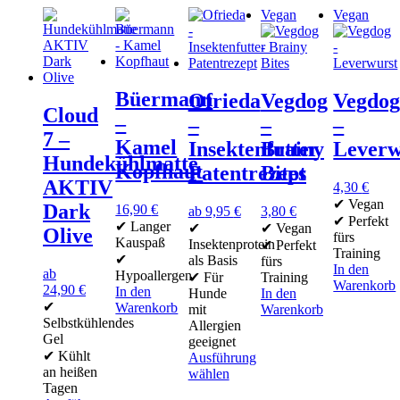
können
können
der
Vegan
Vegan
auf
auf
Produktseite
der
der
gewählt
Produktseite
Produktseite
werden
gewählt
gewählt
werden
werden
Büermann
Ofrieda
Vegdog
Vegdo
Cloud
–
–
–
–
7 –
Kamel
Insektenfutter
Brainy
Leverw
Hundekühlmatte
Kopfhaut
Patentrezept
Bites
AKTIV
4,30
€
✔ Vegan
Dark
16,90
€
ab
9,95
€
3,80
€
✔ Perfekt
✔ Langer
✔
✔ Vegan
Olive
fürs
Kauspaß
Insektenprotein
✔ Perfekt
Training
✔
als Basis
fürs
In den
ab
Hypoallergen
✔ Für
Training
Warenkorb
24,90
€
In den
Hunde
In den
✔
Warenkorb
mit
Warenkorb
Selbstkühlendes
Allergien
Gel
geeignet
✔ Kühlt
Ausführung
an heißen
wählen
Tagen
Dieses