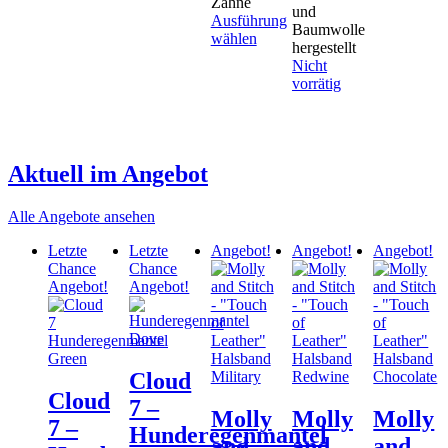
Dieses
Zähne
und
Produkt
Ausführung
Baumwolle
weist
wählen
hergestellt
mehrere
Dieses
Nicht
Varianten
Produkt
vorrätig
auf.
weist
Die
mehrere
Optionen
Varianten
können
auf.
auf
Die
Aktuell im Angebot
der
Optionen
Produktseite
können
Alle Angebote ansehen
gewählt
auf
werden
der
Letzte
Letzte
Angebot!
Angebot!
Angebot!
Produktseite
Chance
Chance
gewählt
Angebot!
Angebot!
werden
Cloud
Cloud
7 –
Molly
Molly
Molly
7 –
Hunderegenmantel
and
and
and