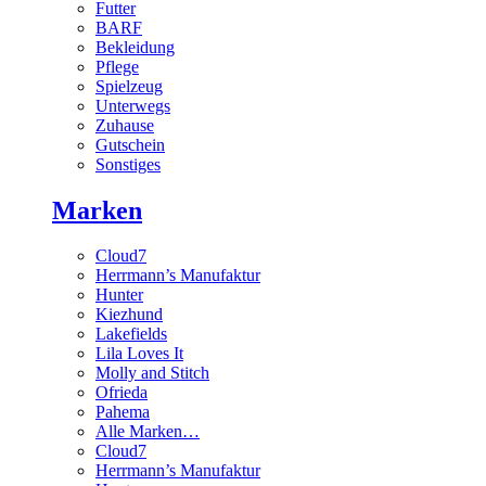
Futter
BARF
Bekleidung
Pflege
Spielzeug
Unterwegs
Zuhause
Gutschein
Sonstiges
Marken
Cloud7
Herrmann’s Manufaktur
Hunter
Kiezhund
Lakefields
Lila Loves It
Molly and Stitch
Ofrieda
Pahema
Alle Marken…
Cloud7
Herrmann’s Manufaktur