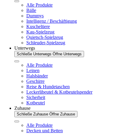
Alle Produkte
Bälle
Dummys
Intelligenz / Beschäftigung
Kuscheltiere
Kau-Spielzeug
Quietsch-Spielzeug
Schleuder-Spielzeug
Unterwegs
Schließe Unterwegs
Öffne Unterwegs
Alle Produkte
Leinen
Halsbänder
Geschirre
Reise & Hundetaschen
Leckerlibeutel & Kotbeutelspender
Sicherheit
Kotbeutel
Zuhause
Schließe Zuhause
Öffne Zuhause
Alle Produkte
Decken und Betten