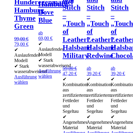
Hunderegenmantel
Hamburg
Stitch
Stitch
Stitch
Hamburg
Dove
–
–
–
Thyme
Blue
„Touch
„Touch
„Touc
Green
of
of
of
ab
69,00
€
Leather“
Leather“
Leathe
99,00
€
Ursprünglicher
Aktueller
✔
79,00
€
Halsband
Halsband
Halsba
Preis
Preis
Auslaufendes
✔
Military
Redwine
Chocol
war:
ist:
Modell
Auslaufendes
99,00 €
79,00 €.
✔ Stark
Modell
wasserabweisend
✔ Stark
59,00
€
ab
ab
Ausführung
wasserabweisend
Ursprünglicher
Aktueller
47,20
€
39,20
€
39,20
€
wählen
Ausführung
Preis
Preis
✔
✔
✔
Dieses
wählen
war:
ist:
Kombination
Kombination
Kombinati
Produkt
Dieses
59,00 €
47,20 €.
aus
aus
aus
weist
Produkt
zertifiziertem
zertifiziertem
zertifiziert
mehrere
weist
Fettleder
Fettleder
Fettleder
Varianten
mehrere
und
und
und
auf.
Varianten
Segeltau
Segeltau
Segeltau
Die
auf.
✔
✔
✔
Optionen
Die
Angenehmes
Angenehmes
Angenehm
können
Optionen
Material
Material
Material
auf
können
Ausführung
Ausführung
Ausführun