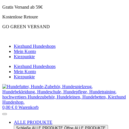
Zum
Gratis Versand ab 59€
Inhalt
Kostenlose Retoure
springen
GO GREEN VERSAND
CLOUD7 WINTERSALE – 20% RABATT
Kiezhund Hundeshops
Mein Konto
Kiezpunkte
Kiezhund Hundeshops
Mein Konto
Kiezpunkte
0,00
€
0
Warenkorb
ALLE PRODUKTE
Schließe ALLE PRODUKTE
Öffne ALLE PRODUKTE