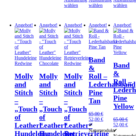
der
auf
wählen
wählen
wählen
Produktseite
der
Dieses
Dieses
Dieses
gewählt
Produktseite
Produkt
Produkt
Produkt
werden
gewählt
weist
weist
weist
werden
Angebot!
Angebot!
Angebot!
Angebot!
Angebot!
mehrere
mehrere
mehrere
Varianten
Varianten
Varianten
auf.
auf.
auf.
Die
Die
Die
Optionen
Optionen
Optionen
können
können
können
Band
auf
auf
auf
Band
der
der
der
&
Produktseite
Produktseite
Produktseit
&
Molly
Molly
Molly
Roll –
gewählt
gewählt
gewählt
Roll –
werden
werden
werden
and
and
and
Lederhalsband
Lederh
Stitch
Stitch
Stitch
Pine
Pine
–
–
–
Tan
Yellow
„Touch
„Touch
„Touch
65,00
€
of
of
of
Ursprünglicher
Aktueller
52,00
€
65,00
€
Leather“
Leather“
Leather“
Preis
Preis
Ursprünglic
Aktu
52,00
€
✔
war:
ist:
Preis
Prei
Naturprodukt
✔
Hundeleine
Hundeleine
Retrieverleine
65,00 €
52,00 €.
war:
ist:
Naturprodu