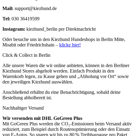
Mail:
support@kiezhund.de
Tel:
030 36419599
Instagram:
kiezhund_berlin per Direktnachricht
Oder besuche uns in den Kiezhund Hundeshops in Berlin Mitte,
Moabit oder Friedrichshain –
klicke hier!
Click & Collect in Berlin
Alle unsere Waren die wir online anbieten, können in den Berliner
Kiezhund Stores abgeholt werden. Einfach Produkt in den
Warenkorb legen, zu Kasse gehen und „Abholung vor Ort“ sowie
den jeweiligen Kiezhund auswählen.
Anschließend erhältst du eine Benachrichtigung, sobald deine
Bestellung abholbereit ist.
Nachhaltiger Versand
Wir versenden mit DHL GoGreen Plus
Mit GoGreen Plus werden die CO₂-Emissionen beim Versand aktiv
reduziert, zum Beispiel durch Routenoptimierung oder den Einsatz
von E-Autos. So sparen wir bis zu 80 % Treibhausgase pro Paket