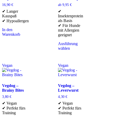
16,90
€
ab
9,95
€
✔ Langer
✔
Kauspaß
Insektenprotein
als Basis
✔ Hypoallergen
✔ Für Hunde
In den
mit Allergien
Warenkorb
geeignet
Ausführung
wählen
Vegan
Vegan
Vegdog –
Vegdog –
Brainy Bites
Leverwurst
3,80
€
4,30
€
✔ Vegan
✔ Vegan
✔ Perfekt fürs
✔ Perfekt fürs
Training
Training