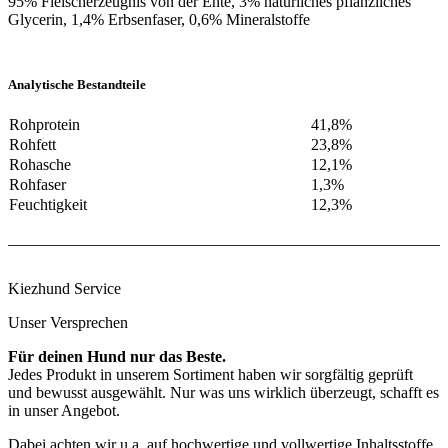
95% Fleischerzeugnis von der Ente, 3% natürliches pflanzliches
Glycerin, 1,4% Erbsenfaser, 0,6% Mineralstoffe
Analytische Bestandteile
Rohprotein
41,8%
Rohfett
23,8%
Rohasche
12,1%
Rohfaser
1,3%
Feuchtigkeit
12,3%
Kiezhund Service
Unser Versprechen
Für deinen Hund nur das Beste.
Jedes Produkt in unserem Sortiment haben wir sorgfältig geprüft
und bewusst ausgewählt. Nur was uns wirklich überzeugt, schafft es
in unser Angebot.
Dabei achten wir u.a. auf hochwertige und vollwertige Inhaltsstoffe,