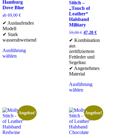
Hamburg
Stitch –
Dove Blue
„Touch of
Leather“
ab
69,00
€
Halsband
✔ Auslaufendes
Military
Modell
59,00
€
47,20
€
✔ Stark
wasserabweisend
✔ Kombination
aus
Ausführung
zertifiziertem
wählen
Fettleder und
Segeltau
✔ Angenehmes
Material
Ausführung
wählen
Angebot!
Angebot!