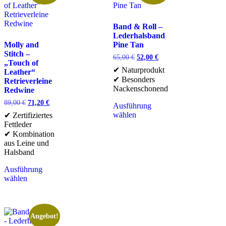
Band & Roll –
Lederhalsband
Molly and
Pine Tan
Stitch –
65,00
€
52,00
€
„Touch of
✔ Naturprodukt
Leather“
✔ Besonders
Retrieverleine
Nackenschonend
Redwine
89,00
€
71,20
€
Ausführung
wählen
✔ Zertifiziertes
Fettleder
✔ Kombination
aus Leine und
Halsband
Ausführung
wählen
Angebot!