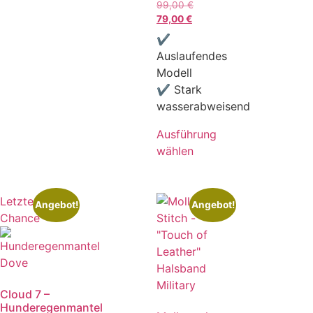
99,00
€
79,00
€
✔
Auslaufendes
Modell
✔ Stark
wasserabweisend
Ausführung
wählen
Letzte
Angebot!
Angebot!
Chance
Cloud 7 –
Hunderegenmantel