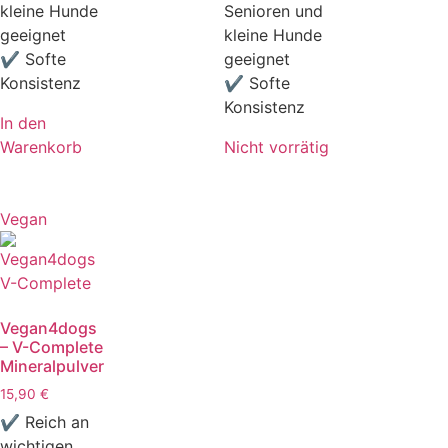
kleine Hunde
Senioren und
geeignet
kleine Hunde
✔ Softe
geeignet
Konsistenz
✔ Softe
Konsistenz
In den
Warenkorb
Nicht vorrätig
Vegan
Vegan4dogs
– V-Complete
Mineralpulver
15,90
€
✔ Reich an
wichtigen