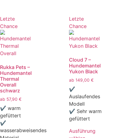
Letzte
Letzte
Chance
Chance
Cloud 7 –
Hundemantel
Rukka Pets –
Yukon Black
Hundemantel
Thermal
ab
149,00
€
Overall
✔
schwarz
Auslaufendes
ab
57,90
€
Modell
✔ warm
✔ Sehr warm
gefüttert
gefüttert
✔
wasserabweisendes
Ausführung
Material