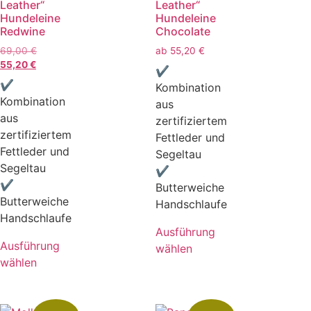
Leather“
Leather“
Hundeleine
Hundeleine
Redwine
Chocolate
69,00
€
ab
55,20
€
55,20
€
✔
✔
Kombination
Kombination
aus
aus
zertifiziertem
zertifiziertem
Fettleder und
Fettleder und
Segeltau
Segeltau
✔
✔
Butterweiche
Butterweiche
Handschlaufe
Handschlaufe
Ausführung
Ausführung
wählen
wählen