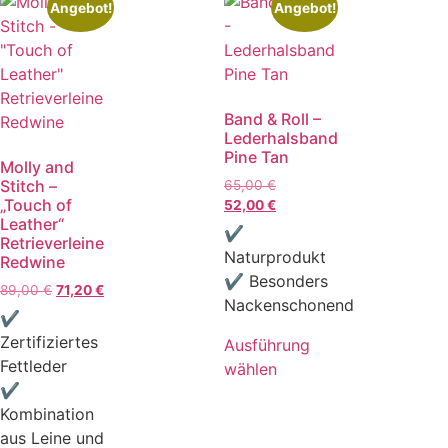
Angebot!
Angebot!
Band & Roll –
Lederhalsband
Pine Tan
Molly and
Stitch –
65,00
€
„Touch of
52,00
€
Leather“
✔
Retrieverleine
Naturprodukt
Redwine
✔ Besonders
89,00
€
71,20
€
Nackenschonend
✔
Zertifiziertes
Ausführung
Fettleder
wählen
✔
Kombination
aus Leine und