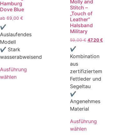
Molly and
Hamburg
Stitch –
Dove Blue
„Touch of
ab
69,00
€
Leather“
Halsband
✔
Military
Auslaufendes
59,00
€
47,20
€
Modell
✔
✔ Stark
Kombination
wasserabweisend
aus
Ausführung
zertifiziertem
wählen
Fettleder und
Segeltau
✔
Angenehmes
Material
Ausführung
wählen