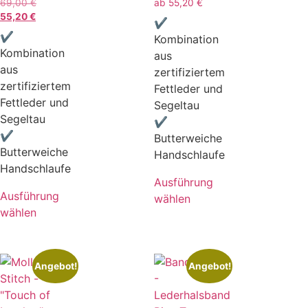
69,00
€
ab
55,20
€
55,20
€
✔
✔
Kombination
Kombination
aus
aus
zertifiziertem
zertifiziertem
Fettleder und
Fettleder und
Segeltau
Segeltau
✔
✔
Butterweiche
Butterweiche
Handschlaufe
Handschlaufe
Ausführung
Ausführung
wählen
wählen
Angebot!
Angebot!