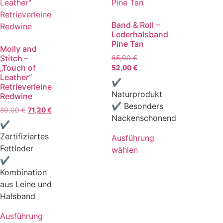
Band & Roll –
Lederhalsband
Pine Tan
Molly and
Stitch –
65,00
€
„Touch of
52,00
€
Leather“
✔
Retrieverleine
Naturprodukt
Redwine
✔ Besonders
89,00
€
71,20
€
Nackenschonend
✔
Zertifiziertes
Ausführung
Fettleder
wählen
✔
Kombination
aus Leine und
Halsband
Ausführung