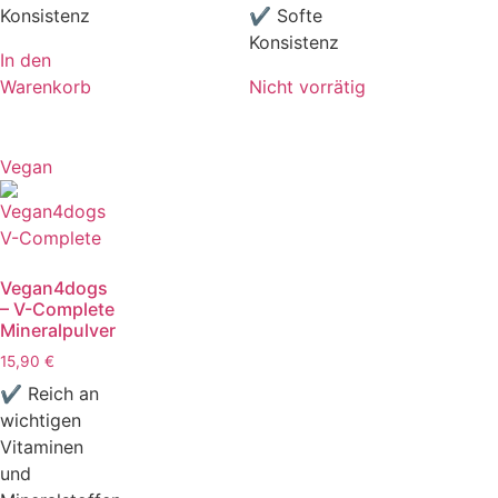
Konsistenz
✔ Softe
Konsistenz
In den
Warenkorb
Nicht vorrätig
Vegan
Vegan4dogs
– V-Complete
Mineralpulver
15,90
€
✔ Reich an
wichtigen
Vitaminen
und