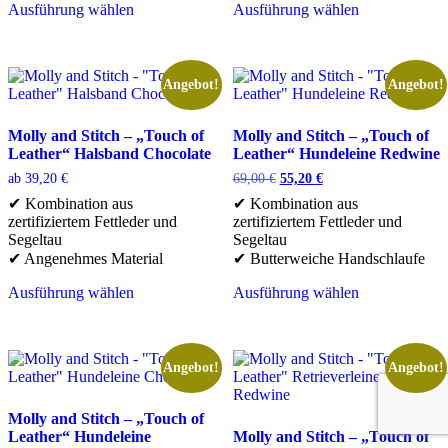
Ausführung wählen
Ausführung wählen
Dieses
Dieses
Produkt
Produkt
weist
weist
mehrere
mehrere
Angebot!
Angebot!
Varianten
Varianten
auf.
auf.
Die
Die
Molly and Stitch – „Touch of
Molly and Stitch – „Touch of
Optionen
Optionen
Leather“ Halsband Chocolate
Leather“ Hundeleine Redwine
können
können
Ursprünglicher
Aktueller
ab
39,20
€
69,00
€
55,20
€
auf
auf
Preis
Preis
✔ Kombination aus
✔ Kombination aus
der
der
war:
ist:
zertifiziertem Fettleder und
zertifiziertem Fettleder und
Produktseite
Produktseite
69,00 €
55,20 €.
Segeltau
Segeltau
gewählt
gewählt
✔ Angenehmes Material
✔ Butterweiche Handschlaufe
werden
werden
Ausführung wählen
Ausführung wählen
Dieses
Dieses
Produkt
Produkt
weist
weist
mehrere
mehrere
Angebot!
Angebot!
Varianten
Varianten
auf.
auf.
Die
Die
Molly and Stitch – „Touch of
Optionen
Optionen
Leather“ Hundeleine
Molly and Stitch – „Touch of