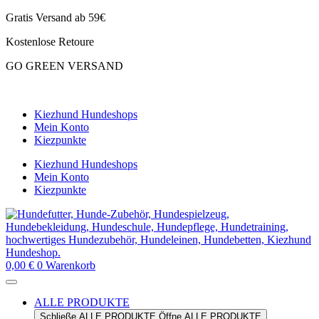
Zum
Gratis Versand ab 59€
Inhalt
Kostenlose Retoure
springen
GO GREEN VERSAND
CLOUD7 WINTERSALE – 20% RABATT
Kiezhund Hundeshops
Mein Konto
Kiezpunkte
Kiezhund Hundeshops
Mein Konto
Kiezpunkte
0,00
€
0
Warenkorb
ALLE PRODUKTE
Schließe ALLE PRODUKTE
Öffne ALLE PRODUKTE