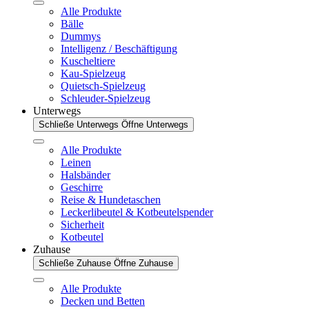
Alle Produkte
Bälle
Dummys
Intelligenz / Beschäftigung
Kuscheltiere
Kau-Spielzeug
Quietsch-Spielzeug
Schleuder-Spielzeug
Unterwegs
Schließe Unterwegs
Öffne Unterwegs
Alle Produkte
Leinen
Halsbänder
Geschirre
Reise & Hundetaschen
Leckerlibeutel & Kotbeutelspender
Sicherheit
Kotbeutel
Zuhause
Schließe Zuhause
Öffne Zuhause
Alle Produkte
Decken und Betten