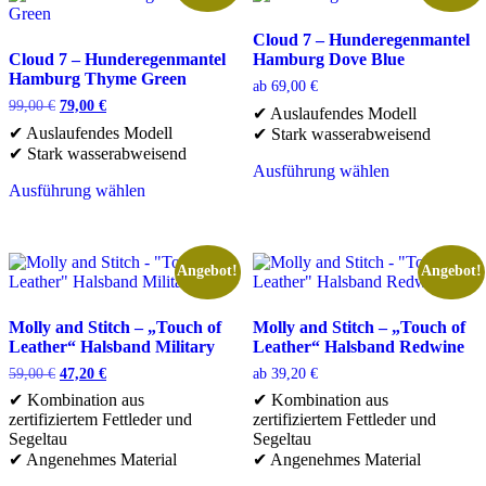
auf
der
Cloud 7 – Hunderegenmantel
Produktseite
Cloud 7 – Hunderegenmantel
Hamburg Dove Blue
gewählt
Hamburg Thyme Green
werden
ab
69,00
€
Ursprünglicher
Aktueller
99,00
€
79,00
€
✔ Auslaufendes Modell
Preis
Preis
✔ Auslaufendes Modell
✔ Stark wasserabweisend
war:
ist:
✔ Stark wasserabweisend
99,00 €
79,00 €.
Ausführung wählen
Dieses
Ausführung wählen
Dieses
Produkt
Produkt
weist
weist
mehrere
mehrere
Varianten
Angebot!
Angebot!
Varianten
auf.
auf.
Die
Die
Optionen
Molly and Stitch – „Touch of
Molly and Stitch – „Touch of
Optionen
können
Leather“ Halsband Military
Leather“ Halsband Redwine
können
auf
Ursprünglicher
Aktueller
59,00
€
47,20
€
ab
39,20
€
auf
der
Preis
Preis
✔ Kombination aus
✔ Kombination aus
der
Produktseite
war:
ist:
zertifiziertem Fettleder und
zertifiziertem Fettleder und
Produktseite
gewählt
59,00 €
47,20 €.
Segeltau
Segeltau
gewählt
werden
✔ Angenehmes Material
✔ Angenehmes Material
werden