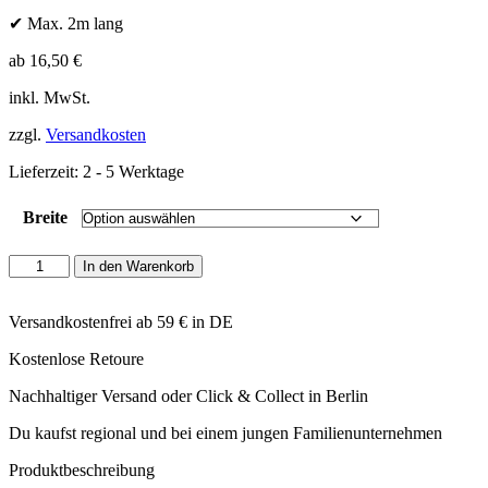
✔ Max. 2m lang
ab
16,50
€
inkl. MwSt.
zzgl.
Versandkosten
Lieferzeit:
2 - 5 Werktage
Breite
Hunter
In den Warenkorb
-
verstellbare
Leine
Versandkostenfrei ab 59 € in DE
London
Kostenlose Retoure
orange
Menge
Nachhaltiger Versand oder Click & Collect in Berlin
Du kaufst regional und bei einem jungen Familienunternehmen
Produktbeschreibung