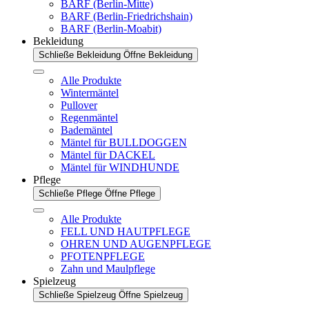
BARF (Berlin-Mitte)
BARF (Berlin-Friedrichshain)
BARF (Berlin-Moabit)
Bekleidung
Schließe Bekleidung
Öffne Bekleidung
Alle Produkte
Wintermäntel
Pullover
Regenmäntel
Bademäntel
Mäntel für BULLDOGGEN
Mäntel für DACKEL
Mäntel für WINDHUNDE
Pflege
Schließe Pflege
Öffne Pflege
Alle Produkte
FELL UND HAUTPFLEGE
OHREN UND AUGENPFLEGE
PFOTENPFLEGE
Zahn und Maulpflege
Spielzeug
Schließe Spielzeug
Öffne Spielzeug