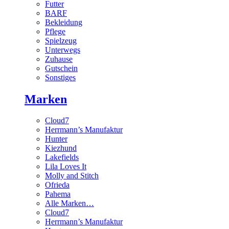
Futter
BARF
Bekleidung
Pflege
Spielzeug
Unterwegs
Zuhause
Gutschein
Sonstiges
Marken
Cloud7
Herrmann’s Manufaktur
Hunter
Kiezhund
Lakefields
Lila Loves It
Molly and Stitch
Ofrieda
Pahema
Alle Marken…
Cloud7
Herrmann’s Manufaktur