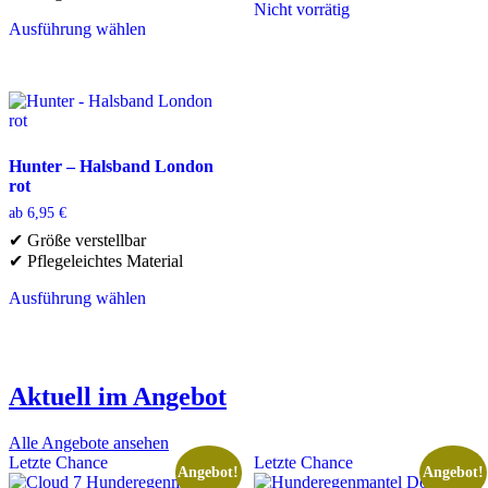
Nicht vorrätig
Dieses
Ausführung wählen
Dieses
Produkt
Produkt
weist
weist
mehrere
mehrere
Varianten
Varianten
auf.
auf.
Die
Die
Optionen
Hunter – Halsband London
Optionen
können
rot
können
auf
ab
6,95
€
auf
der
✔ Größe verstellbar
der
Produktseite
✔ Pflegeleichtes Material
Produktseite
gewählt
gewählt
werden
Ausführung wählen
werden
Dieses
Produkt
weist
mehrere
Aktuell im Angebot
Varianten
auf.
Die
Alle Angebote ansehen
Optionen
Letzte Chance
Letzte Chance
Angebot!
Angebot!
können