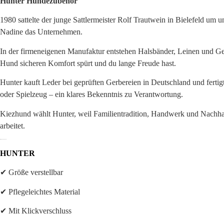
Hunter Hundezubehör
1980 sattelte der junge Sattlermeister Rolf Trautwein in Bielefeld u
Nadine das Unternehmen.
In der firmeneigenen Manufaktur entstehen Halsbänder, Leinen und Ge
Hund sicheren Komfort spürt und du lange Freude hast.
Hunter kauft Leder bei geprüften Gerbereien in Deutschland und fertig
oder Spielzeug – ein klares Bekenntnis zu Verantwortung.
Kiezhund wählt Hunter, weil Familientradition, Handwerk und Nachhaltig
arbeitet.
Alle Produkte von
Hunter
HUNTER
✔ Größe verstellbar
✔ Pflegeleichtes Material
✔ Mit Klickverschluss