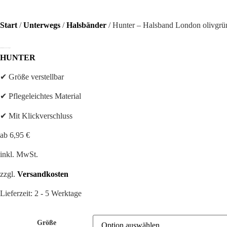
Start
/
Unterwegs
/
Halsbänder
/ Hunter – Halsband London olivgrü
Hunter – Halsband London olivgrün
HUNTER
✔ Größe verstellbar
✔ Pflegeleichtes Material
✔ Mit Klickverschluss
ab
6,95
€
inkl. MwSt.
zzgl.
Versandkosten
Lieferzeit:
2 - 5 Werktage
Größe