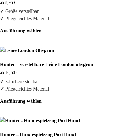
ab
8,95
€
✔ Größe verstellbar
✔ Pflegeleichtes Material
Ausführung wählen
Dieses
Produkt
weist
mehrere
Hunter – verstellbare Leine London olivgrün
Varianten
ab
16,50
€
auf.
✔ 3-fach-verstellbar
Die
✔ Pflegeleichtes Material
Optionen
können
Ausführung wählen
auf
Dieses
der
Produkt
Produktseite
weist
gewählt
mehrere
werden
Hunter – Hundespielzeug Pori Hund