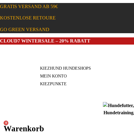
Zum
GRATIS VERSAND AB 59€
Inhalt
springen
KOSTENLOSE RETOURE
GO GREEN VERSAND
CLOUD7 WINTERSALE – 20% RABATT
KIEZHUND HUNDESHOPS
MEIN KONTO
KIEZPUNKTE
0
Warenkorb