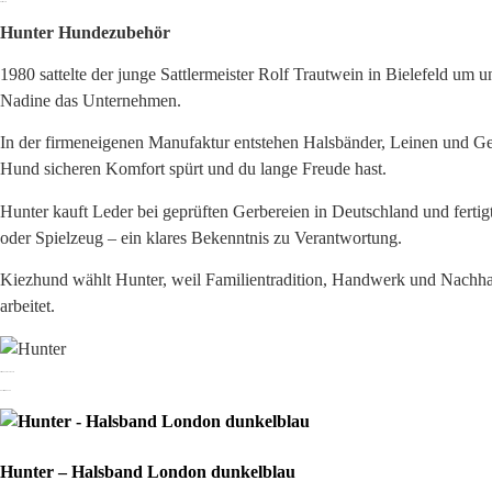
Über
Hunter
Hunter Hundezubehör
1980 sattelte der junge Sattlermeister Rolf Trautwein in Bielefeld u
Nadine das Unternehmen.
In der firmeneigenen Manufaktur entstehen Halsbänder, Leinen und Ge
Hund sicheren Komfort spürt und du lange Freude hast.
Hunter kauft Leder bei geprüften Gerbereien in Deutschland und fertig
oder Spielzeug – ein klares Bekenntnis zu Verantwortung.
Kiezhund wählt Hunter, weil Familientradition, Handwerk und Nachhaltig
arbeitet.
Alle Produkte von
Hunter
Ähnliche Produkte
Hunter – Halsband London dunkelblau