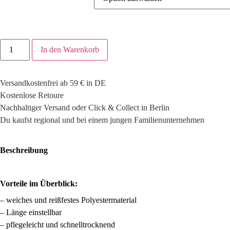
Hunter
In den Warenkorb
-
Halsband
London
olivgrün
Versandkostenfrei ab 59 € in DE
Menge
Kostenlose Retoure
Nachhaltiger Versand oder Click & Collect in Berlin
Du kaufst regional und bei einem jungen Familienunternehmen
Beschreibung
Vorteile im Überblick:
– weiches und reißfestes Polyestermaterial
– Länge einstellbar
– pflegeleicht und schnelltrocknend