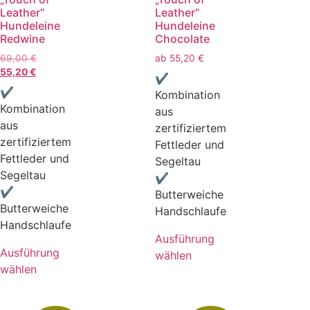
Leather“
Leather“
Hundeleine
Hundeleine
Redwine
Chocolate
69,00
€
ab
55,20
€
55,20
€
✔
✔
Kombination
Kombination
aus
aus
zertifiziertem
zertifiziertem
Fettleder und
Fettleder und
Segeltau
Segeltau
✔
✔
Butterweiche
Butterweiche
Handschlaufe
Handschlaufe
Ausführung
Ausführung
wählen
wählen