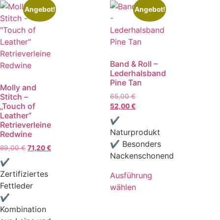
Angebot!
Angebot!
Band & Roll –
Lederhalsband
Pine Tan
Molly and
Stitch –
65,00
€
„Touch of
52,00
€
Leather“
✔
Retrieverleine
Naturprodukt
Redwine
✔ Besonders
89,00
€
71,20
€
Nackenschonend
✔
Zertifiziertes
Ausführung
Fettleder
wählen
✔
Kombination