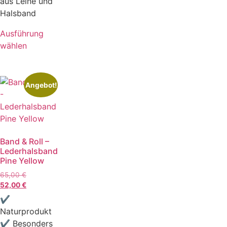
aus Leine und
Halsband
Ausführung
wählen
Angebot!
Band & Roll –
Lederhalsband
Pine Yellow
65,00
€
52,00
€
✔
Naturprodukt
✔ Besonders