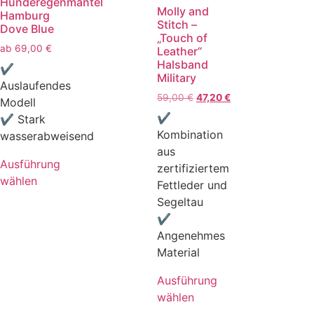
Hunderegenmantel
Molly and
Hamburg
Stitch –
Dove Blue
„Touch of
ab
69,00
€
Leather“
Halsband
✔
Military
Auslaufendes
59,00
€
47,20
€
Modell
✔
✔ Stark
Kombination
wasserabweisend
aus
Ausführung
zertifiziertem
wählen
Fettleder und
Segeltau
✔
Angenehmes
Material
Ausführung
wählen