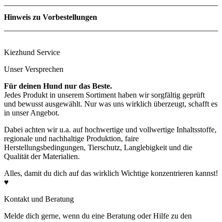
Rohprotein
15.9 %
Hinweis zu Vorbestellungen
Rohfett
22.0 %
Rohfaser
0.1 %
Rohasche
0.9 %
Feuchte
61.1 %
Kiezhund Service
Unser Versprechen
Für deinen Hund nur das Beste.
Jedes Produkt in unserem Sortiment haben wir sorgfältig geprüft
und bewusst ausgewählt. Nur was uns wirklich überzeugt, schafft es
in unser Angebot.
Dabei achten wir u.a. auf hochwertige und vollwertige Inhaltsstoffe,
regionale und nachhaltige Produktion, faire
Herstellungsbedingungen, Tierschutz, Langlebigkeit und die
Qualität der Materialien.
Alles, damit du dich auf das wirklich Wichtige konzentrieren kannst!
♥
Kontakt und Beratung
Melde dich gerne, wenn du eine Beratung oder Hilfe zu den