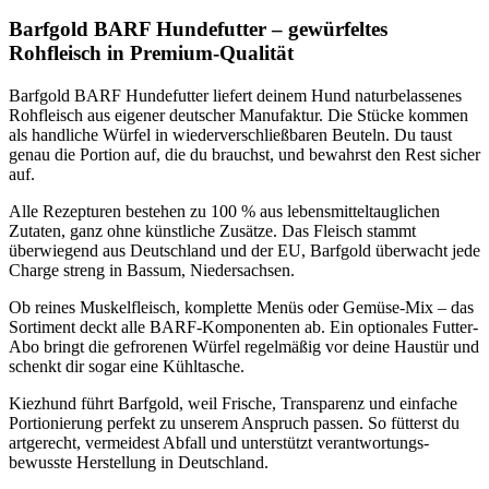
Barfgold BARF Hundefutter – gewürfeltes
Rohfleisch in Premium-Qualität
Barfgold BARF Hundefutter liefert deinem Hund naturbelassenes
Rohfleisch aus eigener deutscher Manufaktur. Die Stücke kommen
als handliche Würfel in wiederverschließbaren Beuteln. Du taust
genau die Portion auf, die du brauchst, und bewahrst den Rest sicher
auf.
Alle Rezepturen bestehen zu 100 % aus lebensmittel­tauglichen
Zutaten, ganz ohne künstliche Zusätze. Das Fleisch stammt
überwiegend aus Deutschland und der EU, Barfgold überwacht jede
Charge streng in Bassum, Niedersachsen.
Ob reines Muskelfleisch, komplette Menüs oder Gemüse-Mix – das
Sortiment deckt alle BARF-Komponenten ab. Ein optionales Futter-
Abo bringt die gefrorenen Würfel regelmäßig vor deine Haustür und
schenkt dir sogar eine Kühltasche.
Kiezhund führt Barfgold, weil Frische, Transparenz und einfache
Portionierung perfekt zu unserem Anspruch passen. So fütterst du
artgerecht, vermeidest Abfall und unterstützt verantwortungs­
bewusste Herstellung in Deutschland.