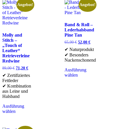
Angebot!
Angebot!
Band & Roll –
Lederhalsband
Molly and
Pine Tan
Stitch –
65,00
€
52,00
€
„Touch of
✔ Naturprodukt
Leather“
✔ Besonders
Retrieverleine
Nackenschonend
Redwine
89,00
€
71,20
€
Ausführung
wählen
✔ Zertifiziertes
Fettleder
✔ Kombination
aus Leine und
Halsband
Ausführung
wählen