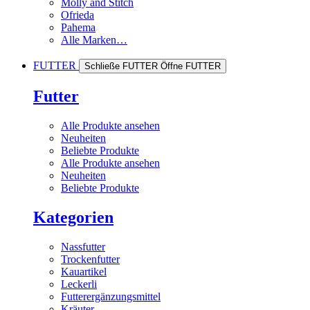
Molly and Stitch
Ofrieda
Pahema
Alle Marken…
FUTTER
Schließe FUTTER
Öffne FUTTER
Futter
Alle Produkte ansehen
Neuheiten
Beliebte Produkte
Alle Produkte ansehen
Neuheiten
Beliebte Produkte
Kategorien
Nassfutter
Trockenfutter
Kauartikel
Leckerli
Futterergänzungsmittel
Kräuter