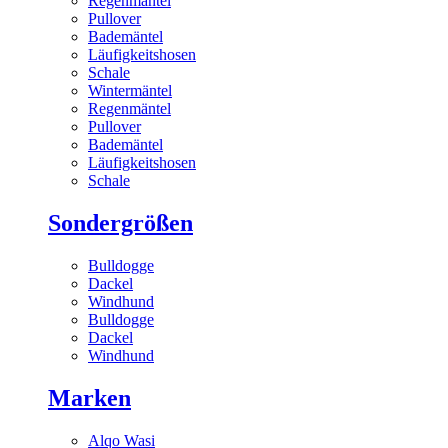
Regenmäntel
Pullover
Bademäntel
Läufigkeitshosen
Schale
Wintermäntel
Regenmäntel
Pullover
Bademäntel
Läufigkeitshosen
Schale
Sondergrößen
Bulldogge
Dackel
Windhund
Bulldogge
Dackel
Windhund
Marken
Alqo Wasi