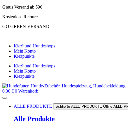
Zum
Gratis Versand ab 59€
Inhalt
Kostenlose Retoure
springen
GO GREEN VERSAND
CLOUD7 WINTERSALE – 20% RABATT
Kiezhund Hundeshops
Mein Konto
Kiezpunkte
Kiezhund Hundeshops
Mein Konto
Kiezpunkte
0,00
€
0
Warenkorb
ALLE PRODUKTE
Schließe ALLE PRODUKTE
Öffne ALLE 
Alle Produkte