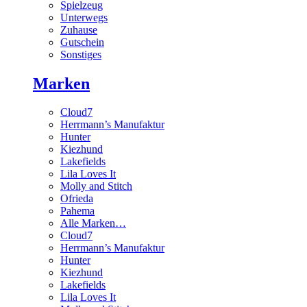
Spielzeug
Unterwegs
Zuhause
Gutschein
Sonstiges
Marken
Cloud7
Herrmann’s Manufaktur
Hunter
Kiezhund
Lakefields
Lila Loves It
Molly and Stitch
Ofrieda
Pahema
Alle Marken…
Cloud7
Herrmann’s Manufaktur
Hunter
Kiezhund
Lakefields
Lila Loves It