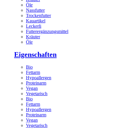
Öle
Nassfutter
Trockenfutter
Kauartikel
Leckerli
Futterergänzungsmittel
Kräuter
Öle
Eigenschaften
Bio
Fettarm
Hypoallergen
Proteinarm
Vegan
Vegetarisch
Bio
Fettarm
Hypoallergen
Proteinarm
Vegan
Vegetarisch