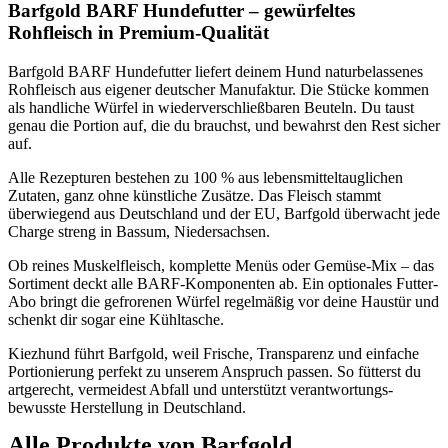
Barfgold BARF Hundefutter – gewürfeltes
Rohfleisch in Premium-Qualität
Barfgold BARF Hundefutter liefert deinem Hund naturbelassenes
Rohfleisch aus eigener deutscher Manufaktur. Die Stücke kommen
als handliche Würfel in wiederverschließbaren Beuteln. Du taust
genau die Portion auf, die du brauchst, und bewahrst den Rest sicher
auf.
Alle Rezepturen bestehen zu 100 % aus lebensmittel­tauglichen
Zutaten, ganz ohne künstliche Zusätze. Das Fleisch stammt
überwiegend aus Deutschland und der EU, Barfgold überwacht jede
Charge streng in Bassum, Niedersachsen.
Ob reines Muskelfleisch, komplette Menüs oder Gemüse-Mix – das
Sortiment deckt alle BARF-Komponenten ab. Ein optionales Futter-
Abo bringt die gefrorenen Würfel regelmäßig vor deine Haustür und
schenkt dir sogar eine Kühltasche.
Kiezhund führt Barfgold, weil Frische, Transparenz und einfache
Portionierung perfekt zu unserem Anspruch passen. So fütterst du
artgerecht, vermeidest Abfall und unterstützt verantwortungs­
bewusste Herstellung in Deutschland.
Alle Produkte von
Barfgold