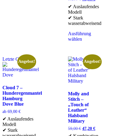
✔ Auslaufendes
Modell
✔ Stark
wasserabweisend
Ausführung
wählen
Letzte Chance
Angebot!
Angebot!
Cloud 7 –
Hunderegenmantel
Molly and
Hamburg
Stitch –
Dove Blue
„Touch of
Leather“
ab
69,00
€
Halsband
✔ Auslaufendes
Military
Modell
59,00
€
47,20
€
✔ Stark
wasserabweisend
✔ Kombination