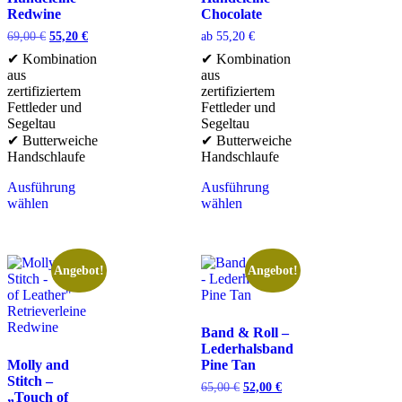
Redwine
Chocolate
69,00
€
55,20
€
ab
55,20
€
✔ Kombination
✔ Kombination
aus
aus
zertifiziertem
zertifiziertem
Fettleder und
Fettleder und
Segeltau
Segeltau
✔ Butterweiche
✔ Butterweiche
Handschlaufe
Handschlaufe
Ausführung
Ausführung
wählen
wählen
Angebot!
Angebot!
Band & Roll –
Lederhalsband
Molly and
Pine Tan
Stitch –
65,00
€
52,00
€
„Touch of