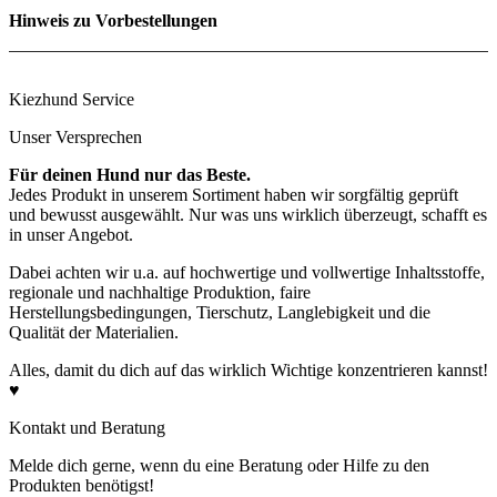
Rohprotein
21.4 %
Hinweis zu Vorbestellungen
Rohfett
9.3 %
Rohfaser
0.1 %
Rohasche
1.0 %
Feuchte
68.2 %
Kiezhund Service
Unser Versprechen
Für deinen Hund nur das Beste.
Jedes Produkt in unserem Sortiment haben wir sorgfältig geprüft
und bewusst ausgewählt. Nur was uns wirklich überzeugt, schafft es
in unser Angebot.
Dabei achten wir u.a. auf hochwertige und vollwertige Inhaltsstoffe,
regionale und nachhaltige Produktion, faire
Herstellungsbedingungen, Tierschutz, Langlebigkeit und die
Qualität der Materialien.
Alles, damit du dich auf das wirklich Wichtige konzentrieren kannst!
♥
Kontakt und Beratung
Melde dich gerne, wenn du eine Beratung oder Hilfe zu den
Produkten benötigst!