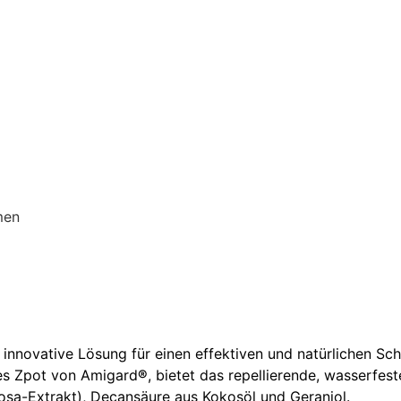
men
 innovative Lösung für einen effektiven und natürlichen Sch
es Zpot von Amigard
®
, bietet das repellierende, wasserfe
sa-Extrakt), Decansäure aus Kokosöl und Geraniol.