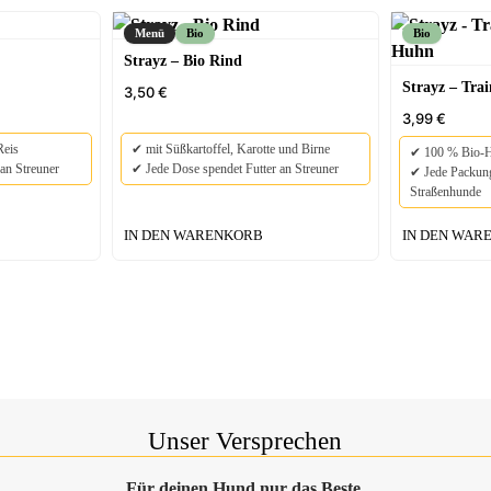
Menü
Bio
Bio
Strayz – Bio Rind
Strayz – Tra
3,50
€
3,99
€
Reis
✔ mit Süßkartoffel, Karotte und Birne
✔ 100 % Bio-
an Streuner
✔ Jede Dose spendet Futter an Streuner
✔ Jede Packung
Straßenhunde
IN DEN WARENKORB
IN DEN WAR
Unser Versprechen
Für deinen Hund nur das Beste.