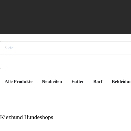
Suche
MENÜ
Alle Produkte
Neuheiten
Futter
Barf
Bekleidu
Kiezhund Hundeshops