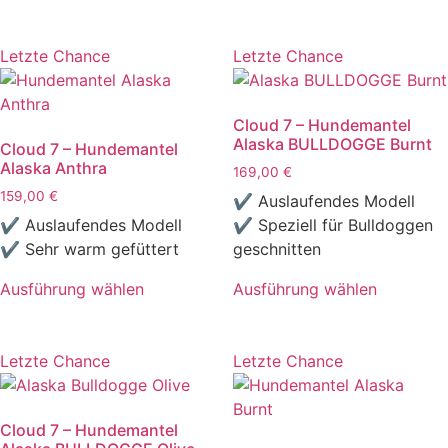
Dieses
weist
Produkt
mehrere
weist
Letzte Chance
Letzte Chance
Varianten
mehrere
auf.
Varianten
Die
Cloud 7 – Hundemantel
auf.
Optionen
Alaska BULLDOGGE Burnt
Cloud 7 – Hundemantel
Die
können
Alaska Anthra
169,00
€
Optionen
auf
159,00
€
können
✔ Auslaufendes Modell
der
auf
✔ Auslaufendes Modell
✔ Speziell für Bulldoggen
Produktseite
der
✔ Sehr warm gefüttert
geschnitten
gewählt
Produktseite
werden
Ausführung wählen
Ausführung wählen
gewählt
Dieses
Dieses
werden
Produkt
Produkt
weist
weist
Letzte Chance
Letzte Chance
mehrere
mehrere
Varianten
Varianten
Cloud 7 – Hundemantel
auf.
auf.