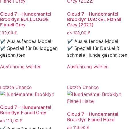
auf.
auf.
Die
Die
Cloud 7 – Hundemantel
Cloud 7 – Hundemantel
Optionen
Optionen
Brooklyn BULLDOGGE
Brooklyn DACKEL Flanell
können
können
Flanell Grey
Grey (2022)
auf
auf
139,00
€
ab
109,00
€
der
der
✔ Auslaufendes Modell
✔ Auslaufendes Modell
Produktseite
Produktseite
✔ Speziell für Bulldoggen
✔ Speziell für Dackel &
gewählt
gewählt
geschnitten
schmale Hunde geschnitten
werden
werden
Ausführung wählen
Ausführung wählen
Dieses
Dieses
Produkt
Produkt
weist
weist
Letzte Chance
Letzte Chance
mehrere
mehrere
Varianten
Varianten
Cloud 7 – Hundemantel
auf.
auf.
Brooklyn Flanell Grey
Cloud 7 – Hundemantel
Die
Die
Brooklyn Flanell Hazel
ab
119,00
€
Optionen
Optionen
ab
119,00
€
können
können
✔ Auslaufendes Modell