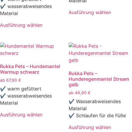
Material
✔ wasserabweisendes
Produktseite
Produktseite
Ausführung wählen
Material
gewählt
gewählt
Dieses
werden
werden
Ausführung wählen
Produkt
Dieses
weist
Produkt
mehrere
weist
Varianten
mehrere
auf.
Varianten
Die
Rukka Pets – Hundemantel
auf.
Optionen
Warmup schwarz
Rukka Pets –
Die
können
Hunderegenmantel Stream
ab
67,90
€
Optionen
auf
gelb
können
✔ warm gefüttert
der
ab
49,90
€
auf
✔ wasserabweisendes
Produktseite
✔ Wasserabweisendes
der
Material
gewählt
Material
Produktseite
werden
Ausführung wählen
✔ Schlaufen für die Füße
gewählt
Dieses
werden
Ausführung wählen
Produkt