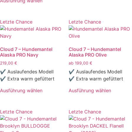
Dieses
Ausführung wählen
gewählt
gewählt
Dieses
Produkt
werden
werden
Produkt
weist
weist
mehrere
Letzte Chance
Letzte Chance
mehrere
Varianten
Varianten
auf.
auf.
Die
Cloud 7 – Hundemantel
Cloud 7 – Hundemantel
Die
Optionen
Alaska PRO Navy
Alaska PRO Olive
Optionen
können
219,00
€
ab
199,00
€
können
auf
auf
der
✔ Auslaufendes Modell
✔ Auslaufendes Modell
der
Produktseite
✔ Extra warm gefüttert
✔ Extra warm gefüttert
Produktseite
gewählt
Ausführung wählen
Ausführung wählen
gewählt
werden
Dieses
Dieses
werden
Produkt
Produkt
weist
weist
Letzte Chance
Letzte Chance
mehrere
mehrere
Varianten
Varianten