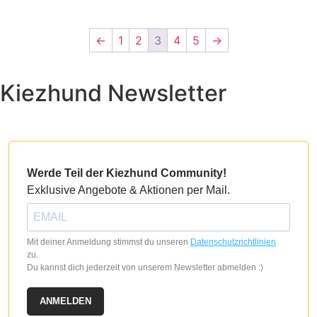
Produkt
mehrere
weist
Varianten
←
1
2
3
4
5
→
mehrere
auf.
Varianten
Die
auf.
Optionen
Kiezhund Newsletter
Die
können
Optionen
auf
können
der
auf
Produktseite
der
gewählt
Werde Teil der Kiezhund Community!
Produktseite
werden
Exklusive Angebote & Aktionen per Mail.
gewählt
werden
Mit deiner Anmeldung stimmst du unseren
Datenschutzrichtlinien
zu.
Du kannst dich jederzeit von unserem Newsletter abmelden :)
ANMELDEN