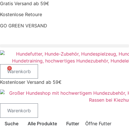
Zum
Gratis Versand ab 59€
Inhalt
Kostenlose Retoure
springen
GO GREEN VERSAND
CLOUD7 WINTERSALE – 20% RABATT
0
Warenkorb
Kostenloser Versand ab 59€
Warenkorb
Suche
Alle Produkte
Futter
Öffne Futter