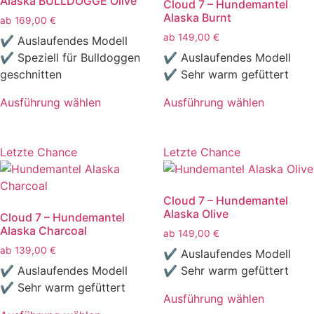
Alaska BULLDOGGE Olive
Cloud 7 – Hundemantel
Die
Die
Alaska Burnt
ab
169,00
€
Optionen
Optionen
ab
149,00
€
können
können
✔ Auslaufendes Modell
auf
auf
✔ Speziell für Bulldoggen
✔ Auslaufendes Modell
der
der
geschnitten
✔ Sehr warm gefüttert
Produktseite
Produktseite
Ausführung wählen
Ausführung wählen
gewählt
gewählt
Dieses
Dieses
werden
werden
Produkt
Produkt
weist
weist
Letzte Chance
Letzte Chance
mehrere
mehrere
Varianten
Varianten
Cloud 7 – Hundemantel
auf.
auf.
Alaska Olive
Cloud 7 – Hundemantel
Die
Die
Alaska Charcoal
ab
149,00
€
Optionen
Optionen
ab
139,00
€
können
können
✔ Auslaufendes Modell
auf
auf
✔ Auslaufendes Modell
✔ Sehr warm gefüttert
der
der
✔ Sehr warm gefüttert
Ausführung wählen
Produktseite
Produktseite