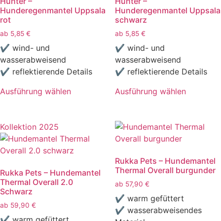
Hunter –
Hunter –
Hunderegenmantel Uppsala
Hunderegenmantel Uppsala
rot
schwarz
ab
5,85
€
ab
5,85
€
✔ wind- und
✔ wind- und
wasserabweisend
wasserabweisend
✔ reflektierende Details
✔ reflektierende Details
Ausführung wählen
Ausführung wählen
Dieses
Dieses
Produkt
Produkt
weist
weist
Kollektion 2025
mehrere
mehrere
Varianten
Varianten
Rukka Pets – Hundemantel
auf.
auf.
Thermal Overall burgunder
Rukka Pets – Hundemantel
Die
Die
Thermal Overall 2.0
ab
57,90
€
Optionen
Optionen
Schwarz
können
können
✔ warm gefüttert
ab
59,90
€
auf
auf
✔ wasserabweisendes
✔ warm gefüttert
der
der