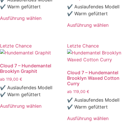
auf
auf
✔ Warm gefüttert
✔ Auslaufendes Modell
der
der
✔ Warm gefüttert
Ausführung wählen
Produktseite
Produktseite
Dieses
Ausführung wählen
gewählt
gewählt
Produkt
Dieses
werden
werden
weist
Produkt
mehrere
weist
Letzte Chance
Letzte Chance
Varianten
mehrere
auf.
Varianten
Cloud 7 – Hundemantel
Die
auf.
Brooklyn Graphit
Cloud 7 – Hundemantel
Optionen
Die
Brooklyn Waxed Cotton
ab
119,00
€
können
Optionen
Curry
auf
können
✔ Auslaufendes Modell
ab
119,00
€
der
auf
✔ Warm gefüttert
✔ Auslaufendes Modell
Produktseite
der
Ausführung wählen
✔ Warm gefüttert
gewählt
Produktseite
Dieses
werden
gewählt
Ausführung wählen
Produkt
werden
Dieses
weist